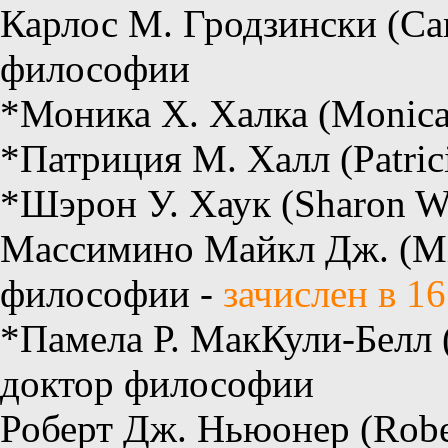
Карлос М. Гродзински (Car
философии
*Моника Х. Халка (Monica
*Патриция М. Халл (Patrici
*Шэрон У. Хаук (Sharon W
Массимино Майкл Дж. (Mic
философии -
зачислен в 1
*Памела Р. МакКули-Белл (
доктор философии
Роберт Дж. Ньюонер (Robert