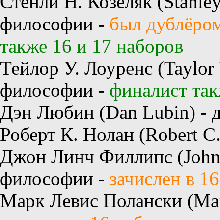
Стенли Н. Козеляк (Stanley
философии -
был дублёро
также 16 и 17 наборов
Тейлор У. Лоуренс (Taylor
философии -
финалист так
Дэн Любин (Dan Lubin) - 
Роберт К. Нолан (Robert C
Джон Линч Филлипс (John L
философии -
зачислен в 1
Марк Левис Полански (Mark