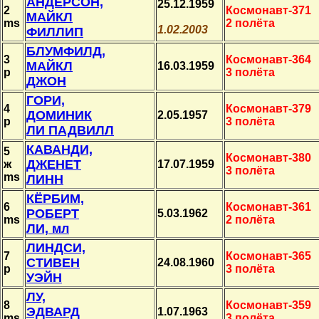
АНДЕРСОН,
25.12.1959
2
Космонавт-371
МАЙКЛ
ms
2 полёта
1.02.2003
ФИЛЛИП
БЛУМФИЛД,
3
Космонавт-364
МАЙКЛ
16.03.1959
p
3 полёта
ДЖОН
ГОРИ,
4
Космонавт-379
ДОМИНИК
2.05.1957
p
3 полёта
ЛИ ПАДВИЛЛ
КАВАНДИ,
5
Космонавт-380
ДЖЕНЕТ
ж
17.07.1959
3 полёта
ms
ЛИНН
КЁРБИМ,
6
Космонавт-361
РОБЕРТ
5.03.1962
ms
2 полёта
ЛИ, мл
ЛИНДСИ,
7
Космонавт-365
СТИВЕН
24.08.1960
p
3 полёта
УЭЙН
ЛУ,
8
Космонавт-359
ЭДВАРД
1.07.1963
ms
3 полёта