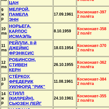
ЦАН
МЕЛРОЙ,
9
Космонавт-397
ПАМЕЛА
ж
17.09.1961
2 полёта
p
ЭНН
НОРЬЕГА,
10
Космонавт-358
КАРЛОС
8.10.1959
ms
2 полёт
ИСМАЭЛЬ
РЕЙЛЛИ, II-й
11
Космонавт-370
ДЖЕЙМС
18.03.1954
ms
2 полёта
ФРЭНКСИС
РОБИНСОН,
12
Космонавт-362
СТИВЕН
26.10.1955
ms
2 полёта
КЕРН
СТЁРКОУ,
13
Космонавт-384
ФРЕДЕРИК
11.08.1961
p
2 полёта
УИЛФОРД "РИК"
СТИЛЛ
14
Космонавт-355
(КИЛРЕЙН),
ж
24.10.1961
2 полёта
p
СЬЮЗЕН ЛЕЙГ