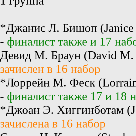
1 группа
*Джанис Л. Бишоп (Janice 
-
финалист также и 17 наб
Девид М. Браун (David M.
зачислен в 16 набор
*Лоррейн М. Феск (Lorrai
-
финалист также 17 и 18 
*Джоан Э. Хиггинботам (Jo
зачислена в 16 набор