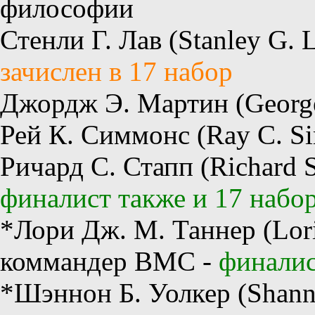
философии
Стенли Г. Лав (Stanley G.
зачислен в 17 набор
Джордж Э. Мартин (George
Рей К. Симмонс (Ray C. 
Ричард С. Стапп (Richard S
финалист также и 17 набо
*Лори Дж. М. Таннер (Lori 
коммандер ВМС -
финалис
*Шэннон Б. Уолкер (Shanno