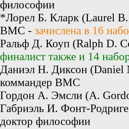
философии
*Лорел Б. Кларк (Laurel B
ВМС -
зачислена в 16 наб
Ральф Д. Коуп (Ralph D. C
финалист также и 14 набо
Даниэл Н. Диксон (Daniel 
коммандер ВМС
Гордон А. Эмсли (A. Gordo
Габриэль И. Фонт-Родригес 
доктор философии