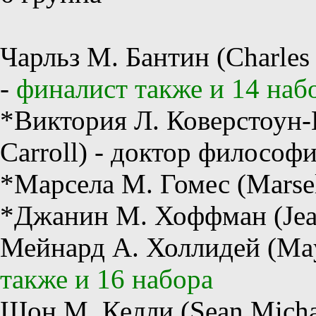
Чарльз М. Бантин (Charles
-
финалист также и 14 наб
*Виктория Л. Коверстоун-К
Carroll) - доктор философ
*Марсела М. Гомес (Marse
*Джанин М. Хоффман (Jea
Мейнард А. Холлидей (May
также и 16 набора
Шон М. Келли (Sean Michae