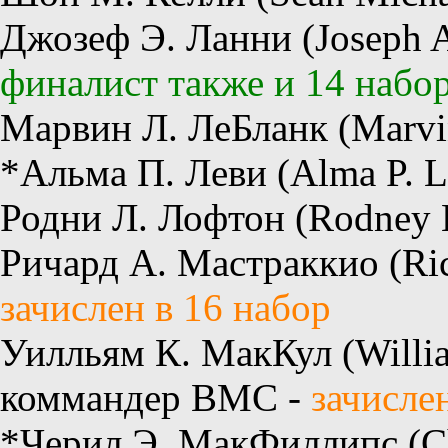
Джозеф Э. Ланни (Joseph A
финалист также и 14 набо
Марвин Л. ЛеБланк (Marvin
*Альма П. Леви (Alma P. L
Родни Л. Лофтон (Rodney L
Ричард А. Мастраккио (Rich
зачислен в 16 набор
Уилльям К. МакКул (Willia
коммандер ВМС -
зачисле
*Черил Э. МакФиллипс (Che