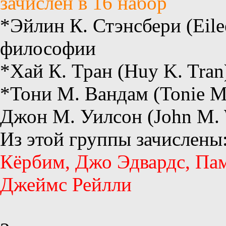
зачислен в 16 набор
*Эйлин К. Стэнсбери (Eilee
философии
*Хай К. Тран (Huy K. Tran
*Тони М. Вандам (Tonie M
Джон М. Уилсон (John M. 
Из этой группы зачислены
Кёрбим, Джо Эдвардс, Пам
Джеймс Рейлли