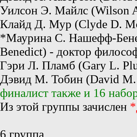
Уилсон Э. Майлс (Wilson A.
Клайд Д. Мур (Clyde D. Mo
*Маурина С. Нашефф-Бенед
Benedict) - доктор филосо
Гэри Л. Пламб (Gary L. P
Дэвид М. Тобин (David M. 
финалист также и 16 набо
Из этой группы зачислен
*
6 группа