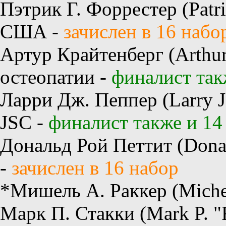
Пэтрик Г. Форрестер (Patri
США -
зачислен в 16 набо
Артур Крайтенберг (Arthur 
остеопатии -
финалист так
Ларри Дж. Пеппер (Larry J
JSC -
финалист также и 14
Дональд Рой Петтит (Donal
-
зачислен в 16 набор
*Мишель А. Раккер (Michel
Марк П. Стакки (Mark P. "F