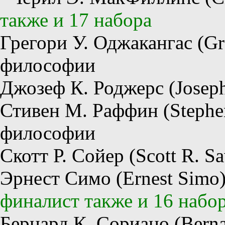
также и 17 набора
Грегори У. Оджакангас (Gr
философии
Джозеф К. Роджерс (Josep
Стивен М. Раффин (Stephen
философии
Скотт Р. Сойер (Scott R. 
Эрнест Симо (Ernest Simo)
финалист также и 16 набо
Бернард К. Сориано (Berna