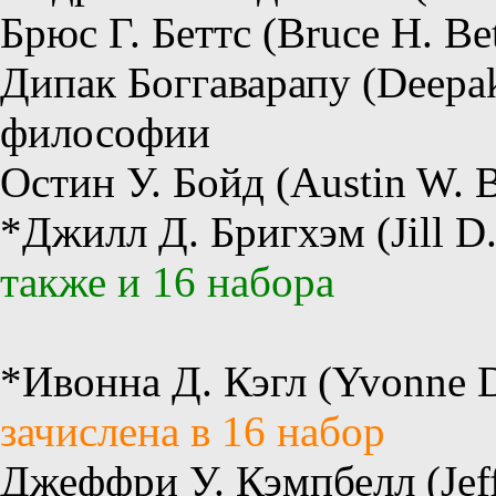
Брюс Г. Беттс (Bruce H. Be
Дипак Боггаварапу (Deepak
философии
Остин У. Бойд (Austin W. 
*Джилл Д. Бригхэм (Jill D.
также и 16 набора
*Ивонна Д. Кэгл (Yvonne D
зачислена в 16 набор
Джеффри У. Кэмпбелл (Jef