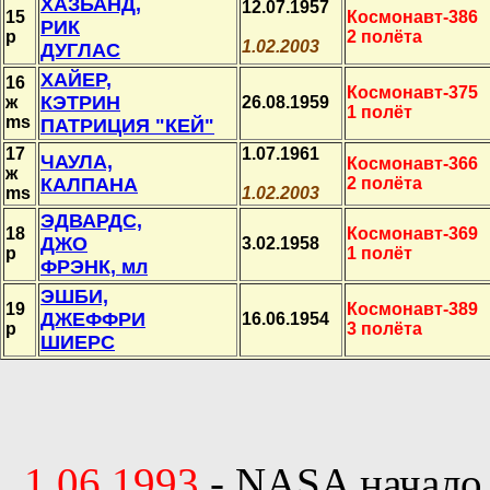
ХАЗБАНД,
12.07.1957
15
Космонавт-386
РИК
p
2 полёта
1.02.2003
ДУГЛАС
ХАЙЕР,
16
Космонавт-375
КЭТРИН
ж
26.08.1959
1 полёт
ms
ПАТРИЦИЯ "КЕЙ"
17
1.07.1961
ЧАУЛА,
Космонавт-366
ж
КАЛПАНА
2 полёта
ms
1.02.2003
ЭДВАРДС,
18
Космонавт-369
ДЖО
3.02.1958
p
1 полёт
ФРЭНК, мл
ЭШБИ,
19
Космонавт-389
ДЖЕФФРИ
16.06.1954
p
3 полёта
ШИЕРС
1.06.1993
- NASA начало 