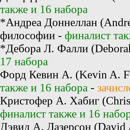
также и 16 набора
*Андреа Доннеллан (Andre
философии -
финалист так
*Дебора Л. Фалли (Deborah
17 набора
Форд Кевин А. (Kevin A. F
также и 16 набора
-
зачисл
Кристофер А. Хабиг (Christ
финалист также и 16 набо
Дэвид А. Лазерсон (David 