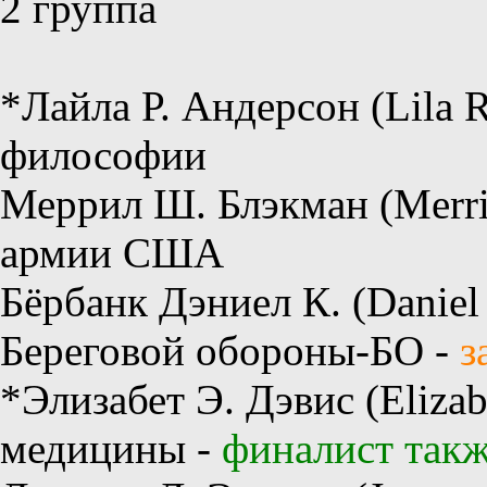
2 группа
*Лайла Р. Андерсон (Lila R
философии
Меррил Ш. Блэкман (Merril
армии США
Бёрбанк Дэниел К. (Daniel
Береговой обороны-БО -
з
*Элизабет Э. Дэвис (Elizab
медицины -
финалист такж