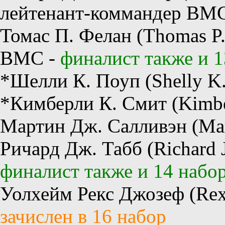
лейтенант-коммандер ВМ
Томас П. Фелан (Thomas P.
ВМС -
финалист также и 1
*Шелли К. Поуп (Shelly K
*Кимберли К. Смит (Kimbe
Мартин Дж. Салливэн (Mart
Ричард Дж. Табб (Richard 
финалист также и 14 набо
Уолхейм Рекс Джозеф (Rex 
зачислен в 16 набор