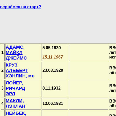
вернёмся на старт?
АДАМС,
5.05.1930
ВВ
МАЙКЛ
1
лёт
15.11.1967
ис
ДЖЕЙМС
КРУЗ,
ВВ
АЛЬБЕРТ
2
23.03.1929
лё
ХЭНЛИН, мл
ЛОЙЕР,
ВВ
РИЧАРД
3
8.11.1932
лё
ЭРЛ
МАКЛИ,
ВВ
4
13.06.1931
ЛЭКЛАН
лё
НЁЙБЕК,