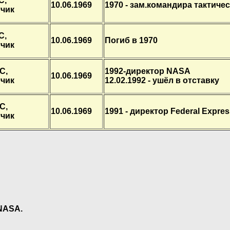
С,
10.06.1969
1970 - зам.командира тактиче
тчик
С,
10.06.1969
Погиб в 1970
тчик
С,
1992-директор NASA
10.06.1969
тчик
12.02.1992 - ушёл в отставку
С,
10.06.1969
1991 - директор Federal Expre
тчик
 NASA.