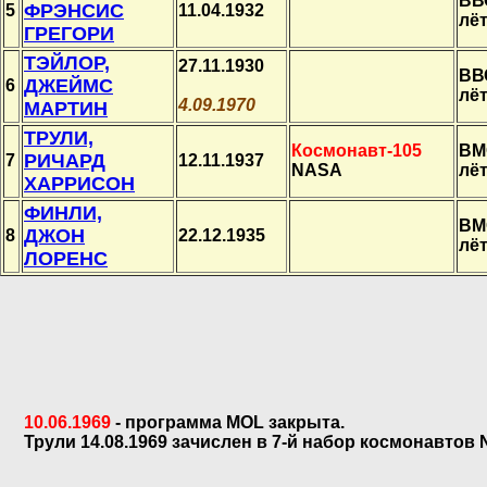
ВВ
ФРЭНСИС
5
11.04.1932
лё
ГРЕГОРИ
ТЭЙЛОР,
27.11.1930
ВВ
ДЖЕЙМС
6
лё
4.09.1970
МАРТИН
ТРУЛИ,
Космонавт-105
ВМ
РИЧАРД
7
12.11.1937
NASA
лё
ХАРРИСОН
ФИНЛИ,
ВМ
ДЖОН
8
22.12.1935
лё
ЛОРЕНС
10.06.1969
- программа МОL закрыта.
Трули 14.08.1969 зачислен в 7-й набор космонавтов