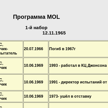
Программа MOL
1-й набор
12.11.1965
С,
чик-
20.07.1966
Погиб в 1967г
пытатель
С,
10.06.1969
1993 - работал в КЦ Джонсона
тчик
С,
10.06.1969
1991 - директор испытаний от 
тчик
С,
10.06.1969
1973- ушёл в отставку
тчик