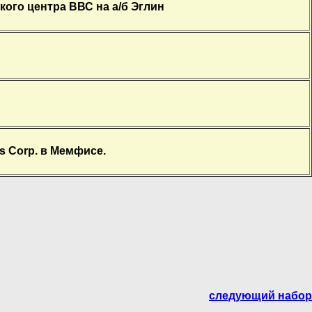
ского центра ВВС на а/б Эглин
ss Corp. в Мемфисе.
следующий набор