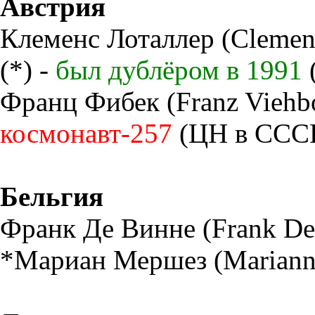
Австрия
Клеменс Лоталлер (Clemens 
(*) -
был дублёром в 1991
Франц Фибек (Franz Viehboe
космонавт-257
(ЦН в ССС
Бельгия
Франк Де Винне (Frank De 
*Мариан Мершез (Marianne 