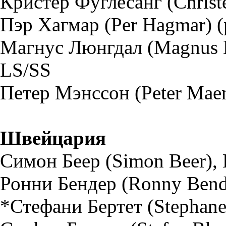
Кристер Фуглесанг (Christe
Пэр Хагмар (Per Hagmar) (
Магнус Люнгдал (Magnus Lj
LS/SS
Петер Мэнссон (Peter Maen
Швейцария
Симон Беер (Simon Beer),
Ронни Бендер (Ronny Bend
*Стефани Бертет (Stephane 