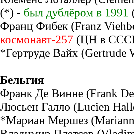
(*) -
был дублёром в 1991
Франц Фибек (Franz Viehboe
космонавт-257
(ЦН в ССС
*Гертруде Вайх (Gertrude W
Бельгия
Франк Де Винне (Frank De 
Люсьен Галло (Lucien Halle
*Мариан Мершез (Marianne 
Владимир Плетсер (Vladimir