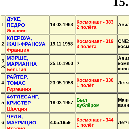
15
ДУКЕ,
Космонавт - 383
1
ПЕДРО
14.03.1963
Ави
2 полёта
Испания
КЛЕРВУА,
Космонавт - 319
CNE
ЖАН-ФРАНСУА
2
19.11.1958
3 полёта
кос
Франция
МЭРШЕ,
Авиа
3
МАРИАННА
25.10.1960
?
комп
ж
конс
Бельгия
РАЙТЕР,
Космонавт - 330
ТОМАС
4
23.05.1958
Лётч
1 полёт
Германия
ФУГЛЕСАНГ,
Был
Манн
КРИСТЕР
5
18.03.1957
дублёром
ванн
Швеция
ЧЕЛИ,
Космонавт - 344
МАУРИЦИО
6
4.05.1959
Лётч
1 полёт
Италия