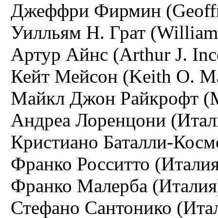
Джеффри Фирмин (Geoffre
Уилльям Н. Грат (William
Артур Айнс (Arthur J. Inc
Кейт Мейсон (Keith О. M
Майкл Джон Райкрофт (Mi
Андреа Лоренцони (Итал
Кристиано Баталли-Космо
Франко Росситто (Италия
Франко Малерба (Италия
Стефано Сантонико (Ита