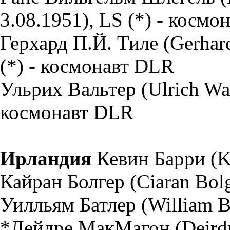
3.08.1951), LS (*) - косм
Герхард П.Й. Тиле (Gerhard 
(*) - космонавт DLR
Ульрих Вальтер (Ulrich Walt
космонавт DLR
Ирландия
Кевин Барри (Ke
Кайран Болгер (Ciaran Bolg
Уилльям Батлер (William Bu
*Дейдре МакМагон (Deirdr