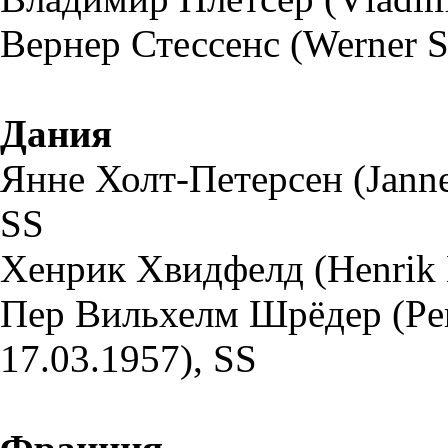
Вернер Стессенс (Werner St
Дания
Янне Холт-Петерсен (Janne 
SS
Хенрик Хвидфелд (Henrik Hv
Пер Вильхелм Шрёдер (Per 
17.03.1957), SS