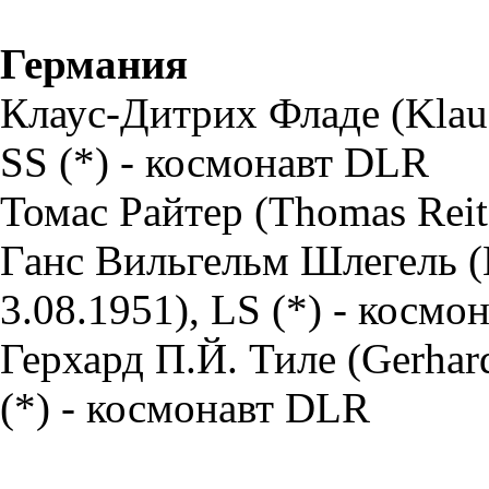
Германия
Клаус-Дитрих Фладе (Klaus-
SS (*) - космонавт DLR
Томас Райтер (Thomas Reite
Ганс Вильгельм Шлегель (H
3.08.1951), LS (*) - косм
Герхард П.Й. Тиле (Gerhard 
(*) - космонавт DLR