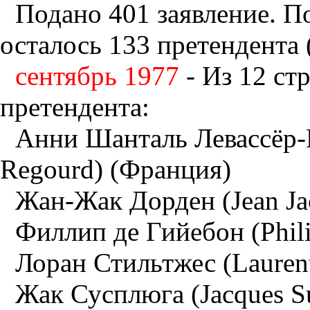
Подано 401 заявление. П
осталось 133 претендента 
сентябрь 1977
- Из 12 ст
претендента:
Анни Шанталь Левассёр-Р
Regourd) (Франция)
Жан-Жак Дорден (Jean Ja
Филлип де Гийебон (Phil
Лоран Стильтжес (Laurent
Жак Сусплюга (Jacques S