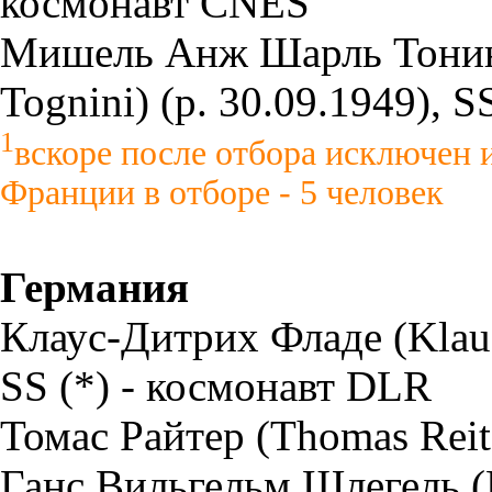
космонавт CNES
Мишель Анж Шарль Тонини
Tognini) (р. 30.09.1949), 
1
вскоре после отбора исключен 
Франции в отборе - 5 человек
Германия
Клаус-Дитрих Фладе (Klaus-
SS (*) - космонавт DLR
Томас Райтер (Thomas Reite
Ганс Вильгельм Шлегель (H