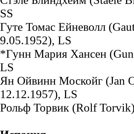
SS
Гуте Томас Ейневолл (Gaut
9.05.1952), LS
*Гунн Мария Хансен (Gunn 
LS
Ян Ойвинн Москойг (Jan O
12.12.1957), LS
Рольф Торвик (Rolf Torvik)