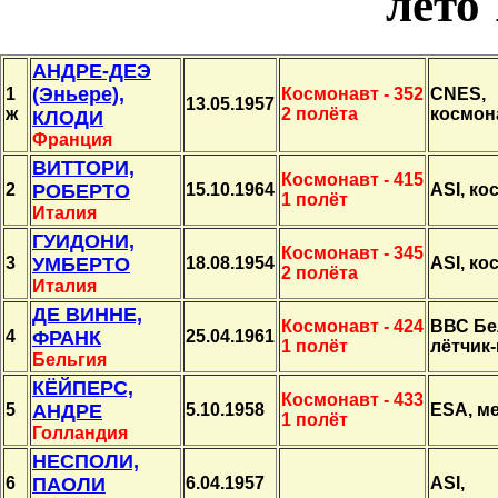
лето
АНДРЕ-ДЕЭ
(Эньере),
1
Космонавт - 352
CNES,
13.05.1957
ж
2 полёта
космон
КЛОДИ
Франция
ВИТТОРИ,
Космонавт - 415
2
РОБЕРТО
15.10.1964
ASI, ко
1 полёт
Италия
ГУИДОНИ,
Космонавт - 345
3
УМБЕРТО
18.08.1954
ASI, ко
2 полёта
Италия
ДЕ ВИННЕ,
Космонавт - 424
ВВС Бе
4
ФРАНК
25.04.1961
1 полёт
лётчик
Бельгия
КЁЙПЕРС,
Космонавт - 433
5
АНДРЕ
5.10.1958
ESA, м
1 полёт
Голландия
НЕСПОЛИ,
6
ПАОЛИ
6.04.1957
ASI,