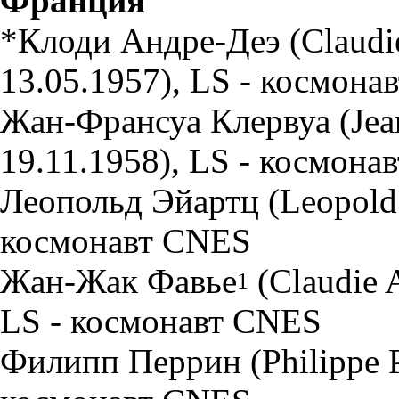
Франция
*Клоди Андре-Деэ (Claudie
13.05.1957), LS - космон
Жан-Франсуа Клервуа (Jean
19.11.1958), LS - космона
Леопольд Эйартц (Leopold E
космонавт CNES
Жан-Жак Фавье
(Claudie A
1
LS - космонавт CNES
Филипп Перрин (Philippe Pe