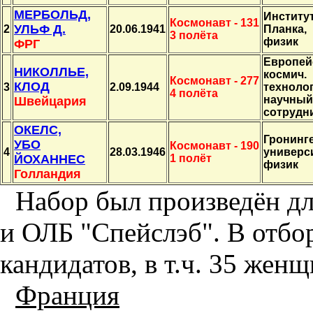
МЕРБОЛЬД,
Институ
Космонавт - 131
УЛЬФ Д.
2
20.06.1941
Планка,
3 полёта
физик
ФРГ
Европей
НИКОЛЛЬЕ,
космич.
Космонавт - 277
КЛОД
3
2.09.1944
технолог
4 полёта
научный
Швейцария
сотрудн
ОКЕЛС,
Гронинг
УБО
Космонавт - 190
4
28.03.1946
универси
ЙОХАННЕС
1 полёт
физик
Голландия
Набор был произведён дл
и ОЛБ "Спейслэб". В отбо
кандидатов, в т.ч. 35 женщ
Франция