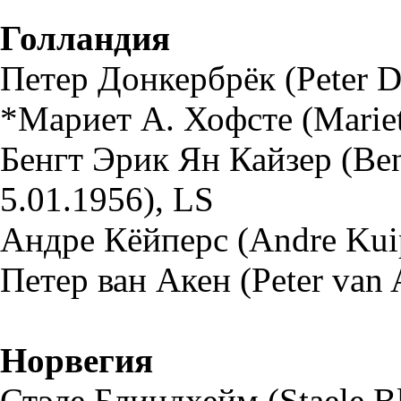
Голландия
Петер Донкербрёк (Peter Do
*Мариет А. Хофсте (Mariet 
Бенгт Эрик Ян Кайзер (Beng
5.01.1956), LS
Андре Кёйперс (Andre Kuipe
Петер ван Акен (Peter van 
Норвегия
Стэле Блиндхейм (Staele Bl