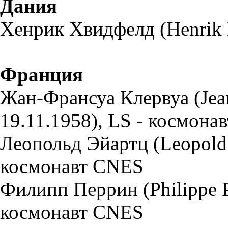
Дания
Хенрик Хвидфелд (Henrik Hv
Франция
Жан-Франсуа Клервуа (Jean
19.11.1958), LS - космона
Леопольд Эйартц (Leopold E
космонавт CNES
Филипп Перрин (Philippe Pe
космонавт CNES