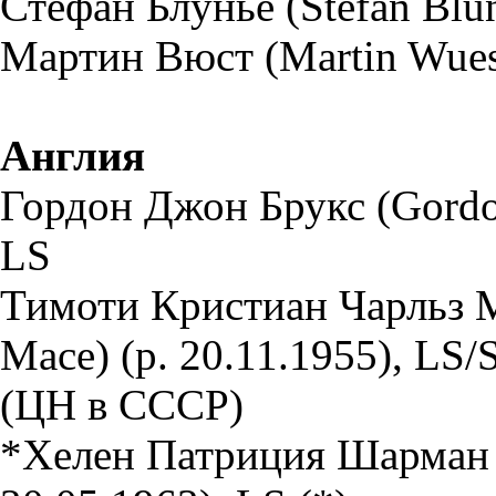
Стефан Блунье (Stefan Blun
Мартин Вюст (Martin Wuest
Англия
Гордон Джон Брукс (Gordon
LS
Тимоти Кристиан Чарльз Ме
Mace) (р. 20.11.1955), LS/S
(ЦН в СССР)
*Хелен Патриция Шарман (H