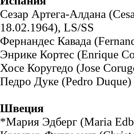
Испания
Сезар Артега-Алдана (Cesar
18.02.1964), LS/SS
Фернандес Кавада (Fernand
Энрике Кортес (Enrique Cor
Хосе Коругедо (Jose Coruge
Педро Дуке (Pedro Duque) 
Швеция
*Мария Эдберг (Maria Edbe