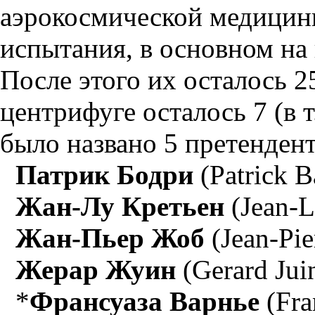
аэрокосмической медицины
испытания, в основном на
После этого их осталось 2
центрифуге осталось 7 (в т
было названо 5 претендент
Патрик Бодри
(Patrick B
Жан-Лу Кретьен
(Jean-L
Жан-Пьер Жоб
(Jean-Pie
Жерар Жуин
(Gerard Jui
*
Франсуаза Варнье
(Fra