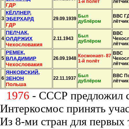
1-й полёт
лётчик
ГДР
КЁЛЛНЕР,
Был
ВВС ГД
ЭБЕРХАРД
3
29.09.1939
дублёром
лётчик
ГДР
ПЕЛЧАК,
ВВС
Был
ОЛДРЖИХ
4
2.11.1943
Чехосл
дублёром
лётчик
Чехословакия
РЕМЕК,
ВВС
Космонавт- 87
ВЛАДИМИР
5
26.09.1948
Чехосл
1-й полёт
лётчик
Чехословакия
ЯНКОВСКИЙ,
Был
ВВС П
ЗЕНОН
6
22.11.1937
дублёром
лётчик
Польша
1976
- СССР предложил 
Интеркосмос принять учас
Из 8-ми стран для первых