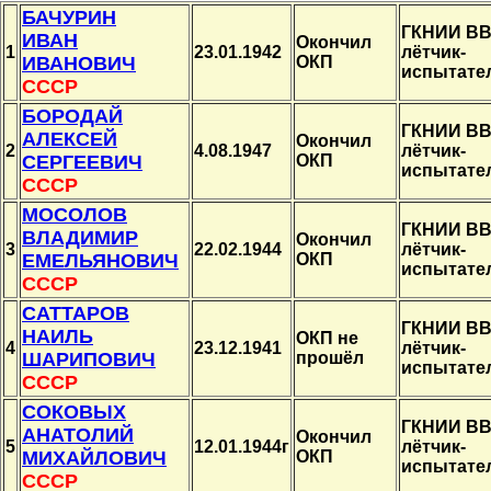
БАЧУРИН
ГКНИИ ВВ
ИВАН
Окончил
1
23.01.1942
лётчик-
ИВАНОВИЧ
ОКП
испытате
СССР
БОРОДАЙ
ГКНИИ ВВ
АЛЕКСЕЙ
Окончил
2
4.08.1947
лётчик-
СЕРГЕЕВИЧ
ОКП
испытате
СССР
МОСОЛОВ
ГКНИИ ВВ
ВЛАДИМИР
Окончил
3
22.02.1944
лётчик-
ЕМЕЛЬЯНОВИЧ
ОКП
испытате
СССР
САТТАРОВ
ГКНИИ ВВ
НАИЛЬ
ОКП не
4
23.12.1941
лётчик-
ШАРИПОВИЧ
прошёл
испытате
СССР
СОКОВЫХ
ГКНИИ ВВ
АНАТОЛИЙ
Окончил
5
12.01.1944г
лётчик-
МИХАЙЛОВИЧ
ОКП
испытате
СССР