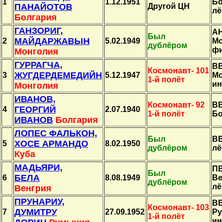
1
1.12.1951
Бо
ПАНАЙОТОВ
Другой ЦН
лё
Болгария
ГАНЗОРИГ,
А
Был
МАЙДАРЖАВЫН
2
5.02.1949
Мо
дублёром
фи
Монголия
ГУРРАГЧА,
В
Космонавт- 101
ЖУГДЕРДЕМЕДИЙН
3
5.12.1947
Мо
1-й полёт
ин
Монголия
ИВАНОВ,
Космонавт- 92
В
ГЕОРГИЙ
4
2.07.1940
1-й полёт
Бо
ИВАНОВ
Болгария
ЛОПЕС ФАЛЬКОН,
Был
ВВ
ХОСЕ АРМАНДО
5
8.02.1950
дублёром
лё
Куба
МАДЬЯРИ,
П
Был
БЕЛА
6
8.08.1949
Ве
дублёром
лё
Венгрия
ПРУНАРИУ,
В
Космонавт- 103
ДУМИТРУ
7
27.09.1952
Ру
1-й полёт
ин