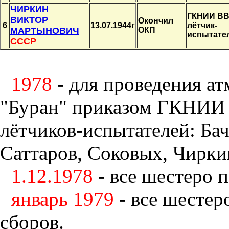
ЧИРКИН
ГКНИИ ВВ
ВИКТОР
Окончил
6
13.07.1944г
лётчик-
МАРТЫНОВИЧ
ОКП
испытате
СССР
1978
- для проведения а
"Буран" приказом ГКНИИ 
лётчиков-испытателей: Ба
Саттаров, Соковых, Чирки
1.12.1978
- все шестеро 
январь 1979
- все шесте
сборов.