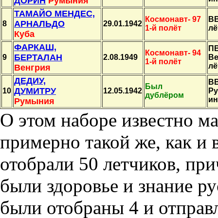
ДОРИН
Румыния
ТАМАЙО МЕНДЕС,
Космонавт- 97
ВВ
АРНАЛЬДО
8
29.01.1942
1-й полёт
лё
Куба
ФАРКАШ,
П
Космонавт- 94
БЕРТАЛАН
9
2.08.1949
Ве
1-й полёт
лё
Венгрия
ДЕДИУ,
В
Был
ДУМИТРУ
10
12.05.1942
Ру
дублёром
ин
Румыния
О этом наборе известно м
примерно такой же, как и 
отобрали 50 летчиков, пр
были здоровье и знание ру
были отобраны 4 и отправ