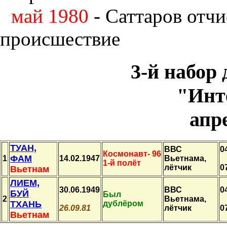
май 1980
- Саттаров отчи
происшествие
3-й набор
"Инт
апр
ТУАН,
ВВС
0
Космонавт- 96
ФАМ
1
14.02.1947
Вьетнама,
1-й полёт
лётчик
0
Вьетнам
ЛИЕМ,
30.06.1949
ВВС
0
БУЙ
Был
2
Вьетнама,
ТХАНЬ
дублёром
26.09.81
лётчик
0
Вьетнам