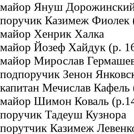
майор Януш Дорожинский (
поручик Казимеж Фиолек (
майор Хенрик Халка
майор Йозеф Хайдук (р. 16
майор Мирослав Гермаше
подпоручик Зенон Янковс
капитан Мечислав Кафель (
майор Шимон Коваль (р.14
поручик Тадеуш Кузнора
порутчик Казимеж Левенко