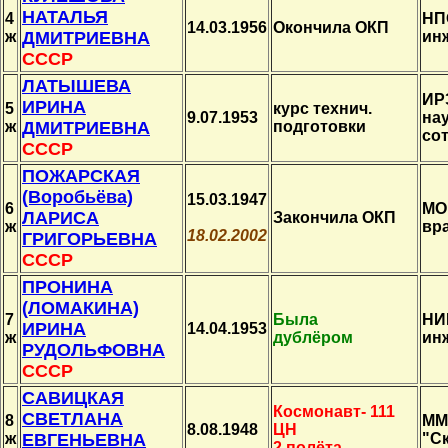
НАТАЛЬЯ
4
НП
14.03.1956
Окончила ОКП
ж
ДМИТРИЕВНА
ин
СССР
ЛАТЫШЕВА
ИР
ИРИНА
5
курс технич.
9.07.1953
на
ж
ДМИТРИЕВНА
подготовки
со
СССР
ПОЖАРСКАЯ
(Воробьёва)
15.03.1947
6
МО
ЛАРИСА
Закончила ОКП
ж
вр
18.02.2002
ГРИГОРЬЕВНА
СССР
ПРОНИНА
(ЛОМАКИНА)
7
Была
НИ
ИРИНА
14.04.1953
ж
дублёром
ин
РУДОЛЬФОВНА
СССР
САВИЦКАЯ
Космонавт- 111
СВЕТЛАНА
8
ММ
8.08.1948
ЦН
ж
ЕВГЕНЬЕВНА
"C
2 полёта