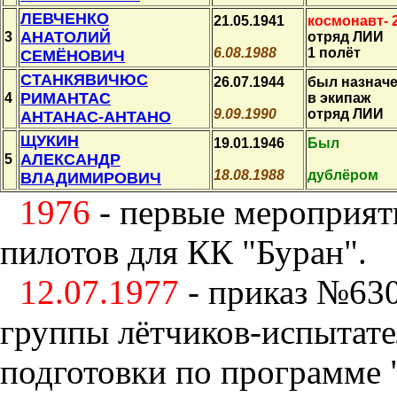
ЛЕВЧЕНКО
21.05.1941
космонавт- 
АНАТОЛИЙ
3
отряд ЛИИ
6.08.1988
1 полёт
СЕМЁНОВИЧ
СТАНКЯВИЧЮС
26.07.1944
был назнач
РИМАНТАС
4
в экипаж
9.09.1990
отряд ЛИИ
АНТАНАС-АНТАНО
ЩУКИН
19.01.1946
Был
АЛЕКСАНДР
5
18.08.1988
дублёром
ВЛАДИМИРОВИЧ
1976
- первые мероприяти
пилотов для КК "Буран".
12.07.1977
- приказ №630
группы лётчиков-испытате
подготовки по программе 