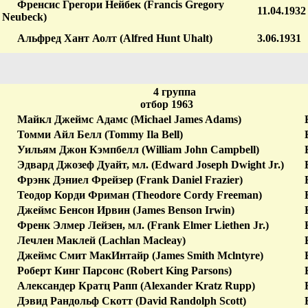
Френсис Грегори Нейбек (Francis Gregory
11.04.1932
Neubeck)
Альфред Хант Аолт (Alfred Hunt Uhalt)
3.06.1931
4 группа
отбор 1963
Майкл Джеймс Адамс (Michael James Adams)
Томми Айл Белл (Tommy Ila Bell)
Уильям Джон Кэмпбелл (William John Campbell)
Эдвард Джозеф Дуайт, мл. (Edward Joseph Dwight Jr.)
Фрэнк Дэниел Фрейзер (Frank Daniel Frazier)
Теодор Корди Фриман (Theodore Cordy Freeman)
Джеймс Бенсон Ирвин (James Benson Irwin)
Френк Элмер Лейзен, мл. (Frank Elmer Liethen Jr.)
Лечлен Маклей (Lachlan Macleay)
Джеймс Смит МакИнтайр (James Smith Mclntyre)
Роберт Кинг Парсонс (Robert King Parsons)
Александер Кратц Рапп (Alexander Kratz Rupp)
Дэвид Рандольф Скотт (David Randolph Scott)