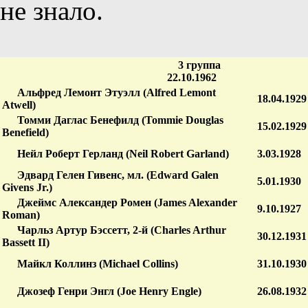
не знало.
3 группа
22.10.1962
Альфред Лемонт Этуэлл (Alfred Lemont
18.04.1929
Atwell)
Томми Даглас Бенефилд (Tommie Douglas
15.02.1929
Benefield)
Нейл Роберт Герланд (Neil Robert Garland)
3.03.1928
Эдвард Гелен Гивенс, мл. (Edward Galen
5.01.1930
Givens Jr.)
Джеймс Александер Ромен (James Alexander
9.10.1927
Roman)
Чарльз Артур Бэссетт, 2-й (Charles Arthur
30.12.1931
Bassett II)
Майкл Коллинз (Michael Collins)
31.10.1930
Джозеф Генри Энгл (Joe Henry Engle)
26.08.1932