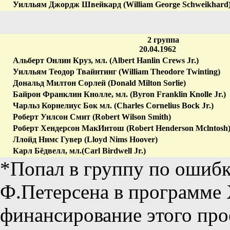
Уилльям Джордж Швейкард (William George Schweikhard
2 группа
20.04.1962
Альберт Онлин Круз, мл. (Albert Hanlin Crews Jr.)
Уилльям Теодор Твайнтинг (William Theodore Twinting)
Дональд Милтон Сорлей (Donald Milton Sorlie)
Байрон Франклин Кнолле, мл. (Byron Franklin Knolle Jr.)
Чарльз Корнелиус Бок мл. (Charles Cornelius Bock Jr.)
Роберт Уилсон Смит (Robert Wilson Smith)
Роберт Хендерсон МакИнтош (Robert Henderson Mclntosh
Ллойд Нимс Гувер (Lloyd Nims Hoover)
Карл Бёдвелл, мл.(Carl Birdwell Jr.)
*Попал в группу по ошибк
Ф.Петерсена в программе
финансирование этого прое