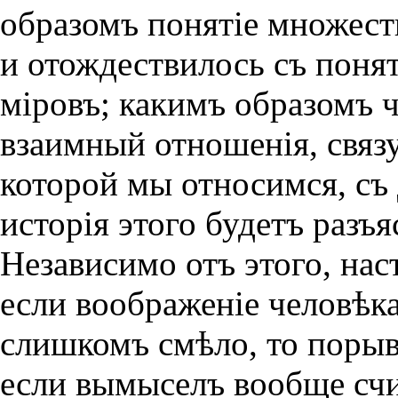
образомъ понятiе множест
и отождествилось съ поня
мiровъ; какимъ образомъ 
взаимный отношенiя, связ
которой мы относимся, съ
исторiя этого будетъ разъ
Независимо отъ этого, нас
если воображенiе человѣк
слишкомъ смѣло, то порыв
если вымыселъ вообще счи