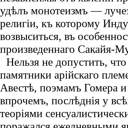
удѣлъ монотеизмъ — лучез
религiи, къ которому Инд
возвыситься, въ особеннос
произведеннаго Сакайя-Му
Нельзя не допустить, чт
памятники арiйскаго плем
Авестѣ, поэмамъ Гомера и
впрочемъ, послѣднiя у всѣ
теорiями сенсуалистическ
поражался ежедневными я