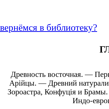
вернёмся в библиотеку?
Г
Древность восточная. — Пер
Арiйцы. — Древний натурали
Зороастра, Конфуцiя и Брамы
Индо-европ