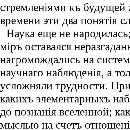
стремленiями къ будущей 
времени эти два понятiя с
Наука еще не народилась
мiръ оставался неразгада
нагромождались на систем
научнаго наблюденiя, а то
усложняли трудности. При
какихъ элементарныхъ наб
до познанiя вселенной; ка
мыслью на счетъ отношенi