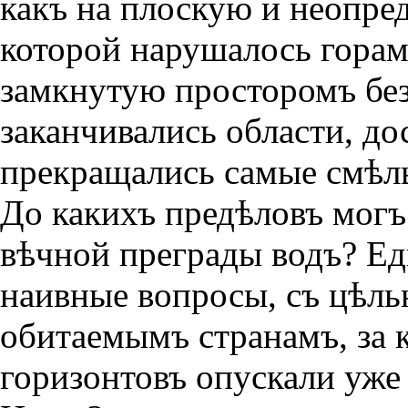
какъ на плоскую и неопре
которой нарушалось горам
замкнутую просторомъ без
заканчивались области, д
прекращались самые смѣл
До какихъ предѣловъ могъ
вѣчной преграды водъ? Ед
наивные вопросы, съ цѣль
обитаемымъ странамъ, за 
горизонтовъ опускали уже