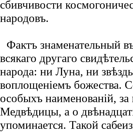
сбивчивости космогониче
народовъ.
Фактъ знаменательный въ
всякаго другаго свидѣтель
народа: ни Луна, ни звѣзд
воплощенiемъ божества. С
особыхъ наименованiй, за
Медвѣдицы, а о двѣнадцат
упоминается. Такой сабеи