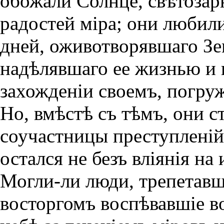
обожали Солнце, свѣтозар
радостей мiра; они любили
дней, оживотворявшаго Зе
надѣлявшаго ее жизнью и 
захожденiи своемъ, погру
Но, вмѣстѣ съ тѣмъ, они с
соучастницы преступленiй
остался не безъ влiянiя на
Могли-ли люди, трепетавш
восторгомъ воспѣвавшiе в