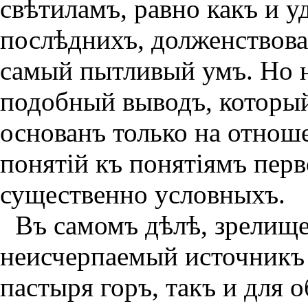
свѣтиламъ, равно какъ и у
послѣднихъ, долженствова
самый пытливый умъ. Но н
подобный выводъ, который
основанъ только на отнош
понятiй къ понятiямъ пер
существенно условныхъ.
Въ самомъ дѣлѣ, зрелище
неисчерпаемый источникъ 
пастыря горъ, такъ и для 