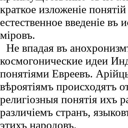
краткое изложенiе понятiй
естественное введенiе въ
мiровъ.
Не впадая въ анохронизм
космогонические идеи Ин
понятiями Евреевъ. Арiйц
вѣроятiямъ происходятъ от
религiозныя понятiя ихъ р
различiемъ странъ, языков
этихъ народовъ.