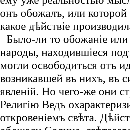
онъ обожалъ, или которой 
какое дѣйствiе производил
Было-ли то обожанiе или
народы, находившiеся под
могли освободиться отъ ид
возникавшей въ нихъ, въ с
явленiй. Но чего-же они 
Религiю Ведъ охарактеризи
откровенiемъ свѣта. Дѣйс