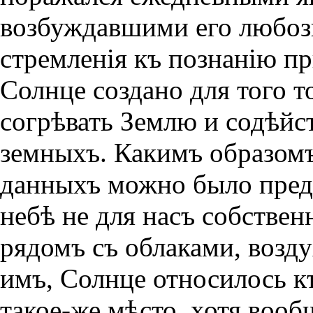
возбуждавшими его любоз
стремленiя къ познанiю пр
Солнце создано для того т
согрѣвать Землю и содѣйс
земныхъ. Какимъ образомъ
данныхъ можно было предп
небѣ не для насъ собстве
рядомъ съ облаками, возд
имъ, Солнце относилось к
такое-же мѣсто, хотя вооб