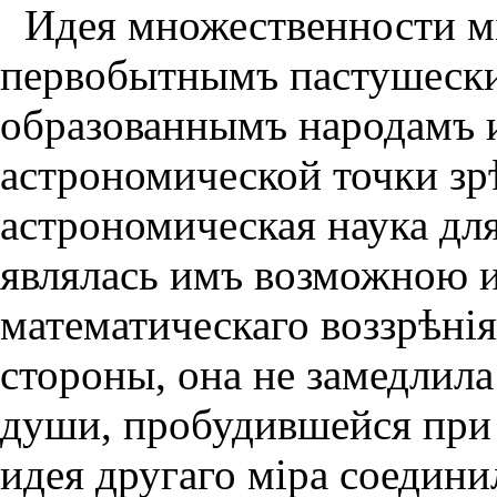
Идея множественности мi
первобытнымъ пастушески
образованнымъ народамъ и
астрономической точки зр
астрономическая наука для
являлась имъ возможною и
математическаго воззрѣнiя
стороны, она не замедлил
души, пробудившейся при 
идея другаго мiра соедин