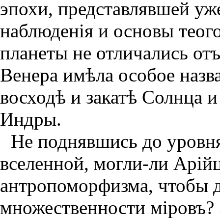
эпохи, представлявшей уж
наблюденiя и основы теог
планеты не отличались от
Венера имѣла особое назва
восходѣ и закатѣ Солнца 
Индры.
Не поднявшись до уровн
вселенной, могли-ли Арiй
антропоморфизма, чтобы 
множественности мiровъ? 