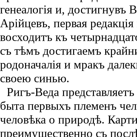
генеалогiя и, достигнувъ 
Арiйцевъ, первая редакцiя
восходитъ къ четырнадцат
съ тѣмъ достигаемъ крайн
родоначалiя и мракъ далек
своею синью.
Ригъ-Веда представляетъ
быта первыхъ племенъ чел
человѣка о природѣ. Карт
преимущественно съ послѣ