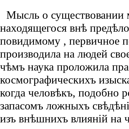
Мысль о существовании 
находящегося внѣ предѣло
повидимому , первичное по
производила на людей сво
чѣмъ наука проложила пра
космографическихъ изыска
когда человѣкъ, подобно 
запасомъ ложныхъ свѣдѣн
изъ внѣшнихъ влиянiй на 