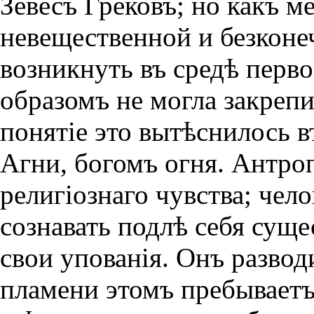
Зевесъ Грековъ; но какъ м
невещественной и безконе
возникнуть въ средѣ перв
образомъ не могла закрепит
понятiе это вытѣснилось
Агни, богомъ огня. Антр
религiознаго чувства; чел
сознавать подлѣ себя суще
свои упованiя. Онъ разводи
пламени этомъ пребываетъ