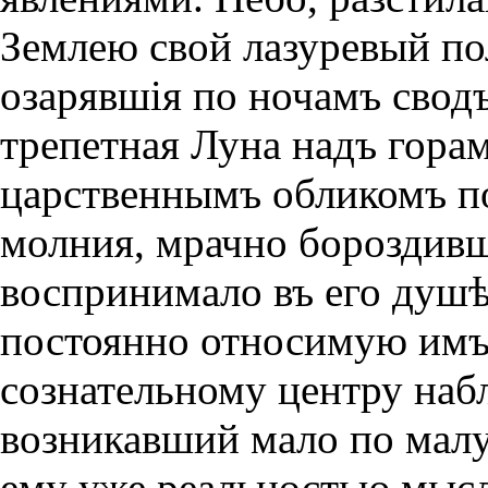
Землею свой лазуревый по
озарявшiя по ночамъ свод
трепетная Луна надъ гора
царственнымъ обликомъ по
молния, мрачно бороздивш
воспринимало въ его душ
постоянно относимую имъ 
сознательному центру наб
возникавший мало по малу
ему уже реальностью мыс