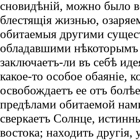
сновидѣнiй, можно было в
блестящiя жизнью, озаряе
обитаемыя другими сущес
обладавшими нѣкоторымъ 
заключаетъ-ли въ себѣ ид
какое-то особое обаянiе, к
освобождаетъ ее отъ болѣ
предѣлами обитаемой нами
сверкаетъ Солнце, истинн
востока; находить другiя