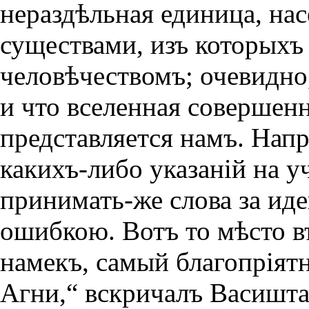
нераздѣльная единица, на
существами, изъ которыхъ 
человѣчествомъ; очевидно,
и что вселенная совершенн
представляется намъ. Нап
какихъ-либо указанiй на у
принимать-же слова за и
ошибкою. Вотъ то мѣсто в
намекъ, самый благопрiят
Агни,“ вскричалъ Васишта 