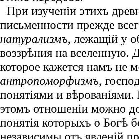
При изученiи этихъ древ
письменности прежде всег
натурализмъ
, лежащiй у 
воззрѣния на вселенную. Д
которое кажется намъ не 
антропоморфизмъ
, госпо
понятiями и вѣрованiями.
этомъ отношенiи можно до
понятiя которыхъ о Богѣ 
независимы отъ явленiй п