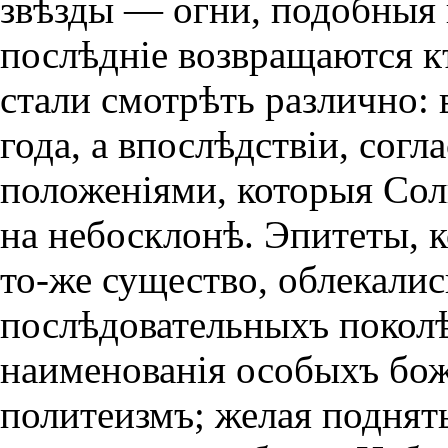
звѣзды — огни, подобныя 
послѣднiе возвращаются к
стали смотрѣть различно: 
года, а впослѣдствiи, сог
положенiями, которыя Сол
на небосклонѣ. Эпитеты, 
то-же существо, облекалис
послѣдовательныхъ поколѣ
наименованiя особыхъ бож
политеизмъ; желая поднять