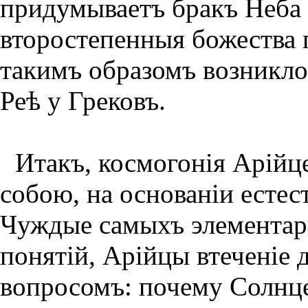
придумываетъ бракъ Неба
второстепенныя божества 
такимъ образомъ возникло
Реѣ у Грековъ.
Итакъ, космогонiя Арiйц
собою, на основанiи естес
Чуждые самыхъ элементар
понятiй, Арiйцы втеченiе 
вопросомъ: почему Солнце