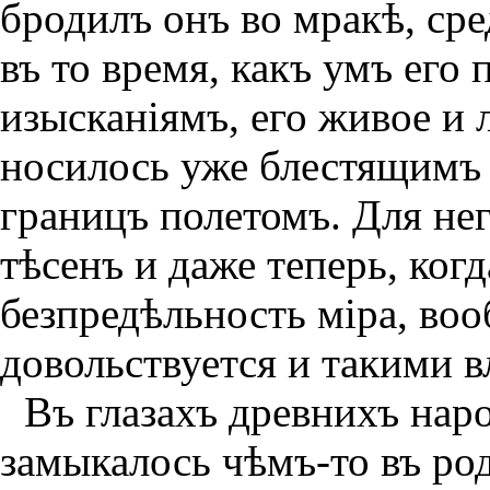
бродилъ онъ во мракѣ, ср
въ то время, какъ умъ его
изысканiямъ, его живое и
носилось уже блестящимъ
границъ полетомъ. Для не
тѣсенъ и даже теперь, ког
безпредѣльность мiра, воо
довольствуется и такими в
Въ глазахъ древнихъ нар
замыкалось чѣмъ-то въ род