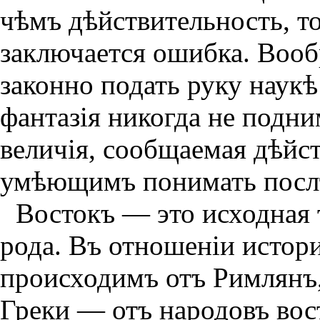
чѣмъ дѣйствительность, т
заключается ошибка. Вооб
законно подать руку наукѣ
фантазiя никогда не подни
величiя, сообщаемая дѣйс
умѣющимъ понимать пос
Востокъ — это исходная 
рода. Въ отношенiи истор
происходимъ отъ Римлянъ,
Греки — отъ народовъ вос