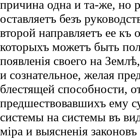
причина одна и та-же, но 
оставляетъ безъ руководс
второй направляетъ ее къ 
которыхъ можетъ быть пол
появленiя своего на Землѣ
и сознательное, желая пре
блестящей способности, о
предшествовавшихъ ему су
системы на системы въ вид
мiра и выясненiя законовъ