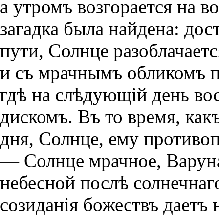
а утромъ возгорается на в
загадка была найдена: дос
пути, Солнце разоблачает
и съ мрачнымъ обликомъ п
гдѣ на слѣдующiй день в
дискомъ. Въ то время, как
дня, Солнце, ему противо
— Солнце мрачное, Варуна
небесной послѣ солнечнаго
созиданiя божествъ даетъ 