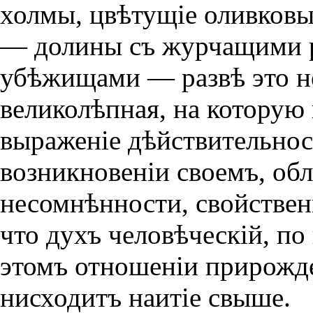
холмы, цвѣтущiе оливков
— долины съ журчащими 
убѣжищами — развѣ это не
великолѣпная, на которую 
выраженiе дѣйствительнос
возникновенiи своемъ, об
несомнѣнности, свойствен
что духъ человѣческiй, по
этомъ отношенiи прирожд
нисходитъ наитiе свыше.