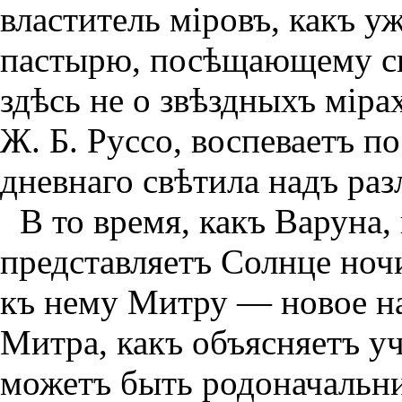
властитель мiровъ, какъ 
пастырю, посѣщающему св
здѣсь не о звѣздныхъ мiра
Ж. Б. Руссо, воспеваетъ п
дневнаго свѣтила надъ ра
В то время, какъ Варуна,
представляетъ Солнце ноч
къ нему Митру — новое на
Митра, какъ объясняетъ уч
можетъ быть родоначальн