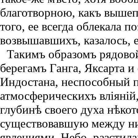
благотворною, какъ вышеп
того, ее всегда облекала п
возвышавшихъ, казалось, е
Такимъ образомъ рядовой
берегамъ Ганга, Яксарта и
Индостана, неспособный п
атмосферическихъ влiянiй,
глубинѣ своего духа нѣкот
существовавшую между ни
явлениями. Небо, разстил