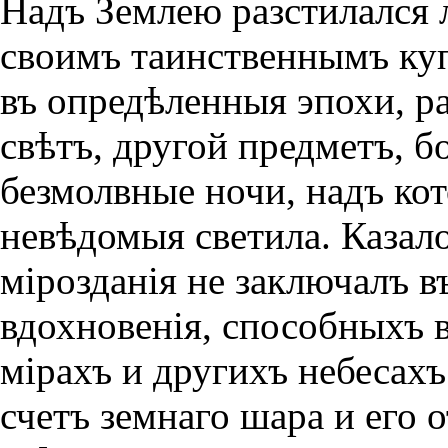
Надъ Землею разстилался 
своимъ таинственнымъ ку
въ опредѣленныя эпохи, р
свѣтъ, другой предметъ, 
безмолвные ночи, надъ ко
невѣдомыя светила. Казало
мiрозданiя не заключалъ в
вдохновенiя, способныхъ 
мiрахъ и другихъ небесах
счетъ земнаго шара и его 