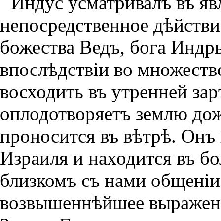
Индус усматривалъ въ яв
непосредственное дѣйстви
божества Ведъ, бога Индр
впослѣдствiи во множеств
восходить въ утренней зар
оплодотворяетъ землю дож
проносится въ вѣтрѣ. Онъ
Израиля и находится въ б
близкомъ съ нами общенiи
возвышеннѣйшее выраженiе