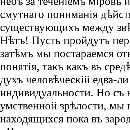
небѣ за теченiемъ мiровъ 
смутнаго пониманiя дѣйст
существующихъ между зв
Нѣтъ! Пусть пройдутъ пер
затѣмъ мы постараемся о
понятiя, такъ какъ въ ср
духъ человѣческiй едва-ли
индивидуальности. Но съ 
умственной зрѣлости, мы 
находящихся пока въ заро