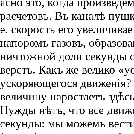
ясно это, когда произвед
расчетовъ. Въ каналѣ пушк
е. скорость его увеличива
напоромъ газовъ, образова
ничтожной доли секунды он
верстъ. Какъ же велико «у
ускоряющегося движенiя? 
величину наростаетъ здѣсь
Нужды нѣтъ, что все дви
секунды: мы можемъ вести