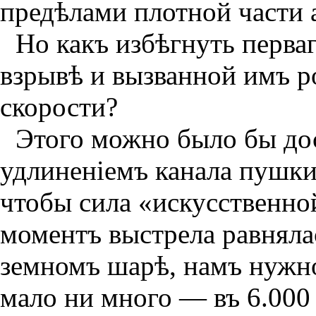
предѣлами плотной части 
Но какъ избѣгнуть перваг
взрывѣ и вызванной имъ р
скорости?
Этого можно было бы до
удлиненiемъ канала пушки
чтобы сила «искусственно
моментъ выстрела равняла
земномъ шарѣ, намъ нужн
мало ни много — въ 6.000