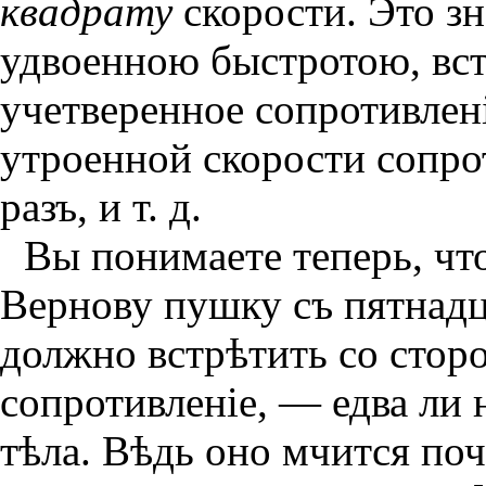
квадрату
скорости. Это зн
удвоенною быстротою, вст
учетверенное сопротивленi
утроенной скорости сопрот
разъ, и т. д.
Вы понимаете теперь, ч
Вернову пушку съ пятнадц
должно встрѣтить со стор
сопротивленiе, — едва ли н
тѣла. Вѣдь оно мчится по