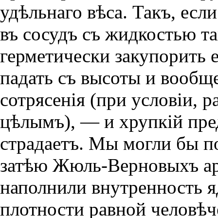
удѣльнаго вѣса. Такъ, есл
въ сосудъ съ жидкостью т
герметически закупорить 
падать съ высоты и вообщ
сотрясенiя (при условiи, р
цѣлымъ), — и хрупкiй пре
страдаетъ. Мы могли бы 
затѣю Жюль-Верновыхъ ар
наполнили внутренность я
плотности равной человѣче