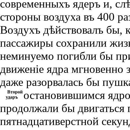
современныхъ ядеръ и, слѣ
стороны воздуха въ 400 ра
Воздухъ дѣйствовалъ бы, к
пассажиры сохранили жизн
неминуемо погибли бы при
движенiе ядра мгновенно 
даже разорвалась бы пушк
остановившимся ядр
Второй
ударъ
продолжали бы двигаться 
пятнадцативерстной секун