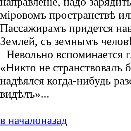
направленiе, надо зарядить
мiровомъ пространствѣ ил
Пассажирамъ придется нав
Землей, съ земнымъ челов
Невольно вспоминается г
«Никто не странствовалъ б
надѣялся когда-нибудь раз
видѣлъ»...
в начало
назад