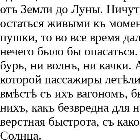
отъ Земли до Луны. Ничут
остаться живыми къ момен
пушки, то во все время д
нечего было бы опасаться.
бурь, ни волнъ, ни качки. 
которой пассажиры летѣли
вмѣстѣ съ ихъ вагономъ, б
нихъ, какъ безвредна для н
верстная быстрота, съ как
Солнца.