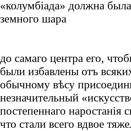
«колумбiада» должна была
земного шара
до самаго центра его, чт
были избавлены отъ всяких
обычному вѣсу присоедини
незначительный «искусств
постепеннаго наростанiя с
что стали всего вдвое тяже