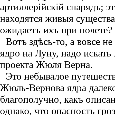
артиллерiйскiй снарядъ; э
находятся живыя существа
ожидаетъ ихъ при полете?
Вотъ здѣсь-то, а вовсе н
ядро на Луну, надо искать
проекта Жюля Верна.
Это небывалое путешеств
Жюль-Вернова ядра далеко
благополучно, какъ описан
однако, что опасность гро