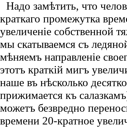
Надо замѣтить, что челов
краткаго промежутка врем
увеличенiе собственной тя
мы скатываемся съ ледяно
мѣняемъ направленiе своег
этотъ краткiй мигъ увеличив
наше въ нѣсколько десятк
прижимается къ салазкамъ)
можетъ безвредно переноси
времени 20-кратное увелич