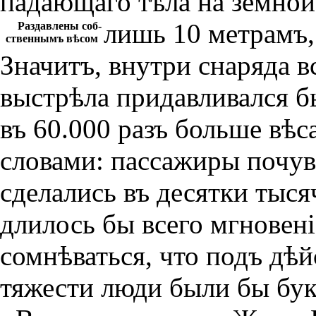
падающаго тѣла на земной
лишь
10 метрамъ, 
Раздавлены соб-
ственнымъ вѣсом
Значитъ, внутри снаряда в
выстрѣла придавливался бы
въ 60.000 разъ больше вѣс
словами: пассажиры почув
сделались въ десятки тыся
длилось бы всего мгнове
сомнѣваться, что подъ дѣй
тяжести люди были бы бу