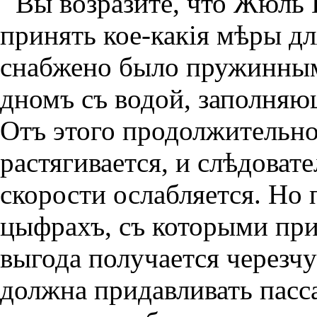
Вы возразите, что Жюль 
принять кое-какiя мѣры дл
снабжено было пружинны
дномъ съ водой, заполняю
Отъ этого продолжительно
растягивается, и слѣдоват
скорости ослабляется. Но 
цыфрахъ, съ которыми при
выгода получается черезчу
должна придавливать пасс