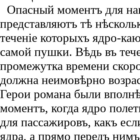
Опасный моментъ для на
представляютъ тѣ нѣсколь
теченiе которыхъ ядро-каю
самой пушки. Вѣдь въ теч
промежутка времени скоро
должна неимовѣрно возраст
Герои романа были вполнѣ
моментъ, когда ядро полет
для пассажировъ, какъ есл
ядра, а прямо передъ
нимъ