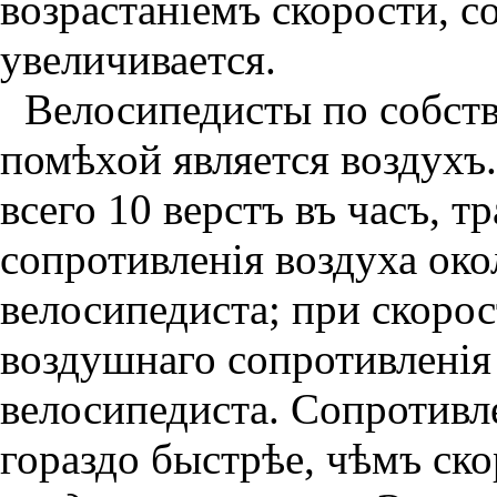
возрастанiемъ скорости, с
увеличивается.
Велосипедисты по собств
помѣхой является воздухъ
всего 10 верстъ въ часъ, т
сопротивленiя воздуха ок
велосипедиста; при скорос
воздушнаго сопротивленi
велосипедиста. Сопротивле
гораздо быстрѣе, чѣмъ ск