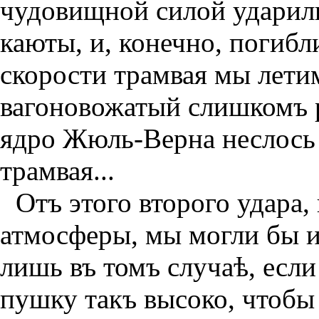
чудовищной силой ударили
каюты, и, конечно, погиб
скорости трамвая мы лети
вагоновожатый слишкомъ р
ядро Жюль-Верна неслось 
трамвая...
Отъ этого второго удара,
атмосферы, мы могли бы и
лишь въ томъ случаѣ, есл
пушку такъ высоко, чтобы