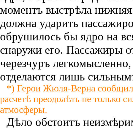
моментъ выстрѣла нижняя
должна ударить пассажиров
обрушилось бы ядро на вс
снаружи его. Пассажиры о
черезчуръ легкомысленно, 
отделаются лишь сильнымъ
*) Герои Жюля-Верна сообщили
расчетѣ преодолѣть не только си
атмосферы.
Дѣло обстоитъ неизмѣрим