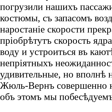
погрузили нашихъ пассажи
костюмы, съ запасомъ возд
наростанiе скорости прек
прiобрѣтутъ скорость ядр
воду и устроиться въ кают
непрiятныхъ неожиданност
удивительные, но вполнѣ 
Жюль-Вернъ совершенно н
объ этомъ мы побесѣдуемъ