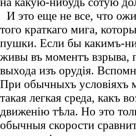
на какую-нибудь сотую дол
И это еще не все, что ож
того краткаго мига, котор
пушки. Если бы какимъ-ни
живы въ моментъ взрыва, 
выхода изъ орудiя. Вспом
При обычныхъ условiяхъ м
такая легкая среда, какъ в
движенiю тѣла. Но это
тол
обычныя скорости сравнит