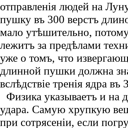
отправленiя людей на Луну
пушку въ 300 верстъ длино
мало утѣшительно, потому
лежитъ за предѣлами техн
уже о томъ, что извергаю
длинной пушки должна зн
вслѣдствiе тренiя ядра въ 
Физика указываетъ и на д
удара. Самую хрупкую ве
при сотрясенiи, если погр