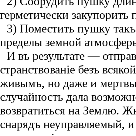
2) Соорудить пушку длин
герметически закупорить 
3) Поместить пушку такъ
пределы земной атмосфер
И въ результате — отправ
странствованiе безъ всяко
живымъ, но даже и мертвы
случайность дала возможн
возвратиться на Землю.
Жю
снарядъ неуправляемый, и