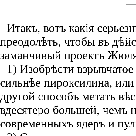
Итакъ, вотъ какiя серьез
преодолѣть, чтобы въ дѣй
заманчивый проектъ Жюля
1) Изобрѣсти взрывчатое 
сильнѣе пироксилина, или
другой способъ метать вѣ
вдесятеро большей, чемъ 
современныхъ ядеръ и пул