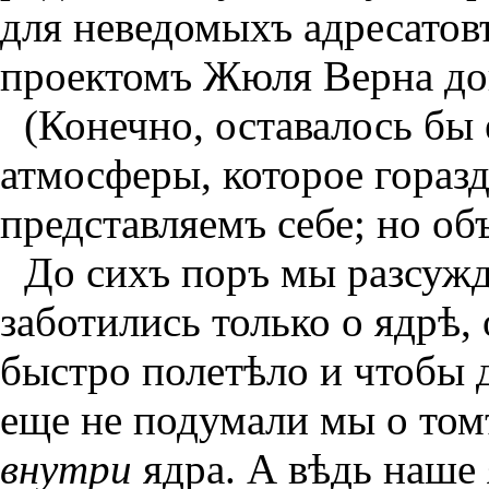
для неведомыхъ адресатов
проектомъ Жюля Верна до
(Конечно, оставалось бы
атмосферы, которое гораз
представляемъ себе; но об
До сихъ поръ мы разсужд
заботились только о ядрѣ,
быстро полетѣло и чтобы д
еще не подумали мы о том
внутри
ядра. А вѣдь наше