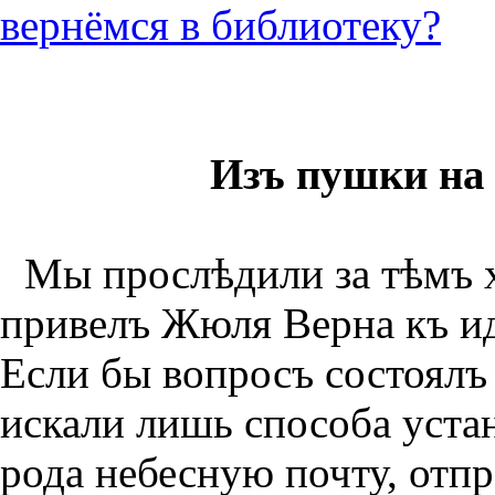
вернёмся в библиотеку?
Изъ пушки на
Мы прослѣдили за тѣмъ 
привелъ Жюля Верна къ ид
Если бы вопросъ состоялъ 
искали лишь способа уста
рода небесную почту, отпр