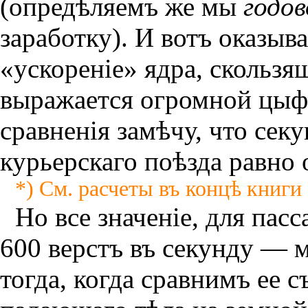
(опредѣляемъ же мы
годов
заработку). И вотъ оказыва
«ускоренiе» ядра, скользящ
выражается огромной цыф
сравненiя замѣчу, что сек
курьерскаго поѣзда равно 
*) См. расчеты въ концѣ книги (
Но все значенiе, для па
600 верстъ въ секунду — 
тогда, когда сравнимъ ее 