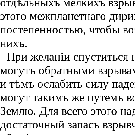
отдѣльныхъ мелкихъ взрыв
этого межпланетнаго дир
постепенностью, чтобы воз
нихъ.
При желанiи спуститься 
могутъ обратными взрыва
и тѣмъ ослабить силу пад
могут такимъ же путемъ во
Землю. Для всего этого на
достаточный запасъ взрыв