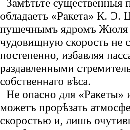
Замѣтьте существенныя 
обладаетъ «Ракета» К. Э. 
пушечнымъ ядромъ Жюля В
чудовищную скорость не ср
постепенно, избавляя пас
раздавленными стремител
собственнаго вѣса.
Не опасно для «Ракеты» и
можетъ прорѣзать атмосфе
скоростью и, лишь очутив