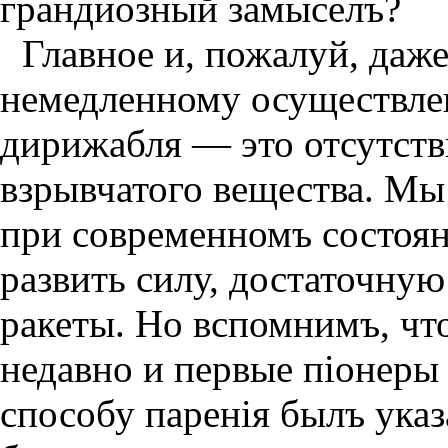
грандиозный замыселъ?
Главное и, пожалуй, даже
немедленному осуществлен
дирижабля — это отсутств
взpывчатого вещества. Мы
при современномъ состоян
развить силу, достаточну
ракеты. Но вспомнимъ, чт
недавно и первые пiонеры 
способу паренiя былъ указ