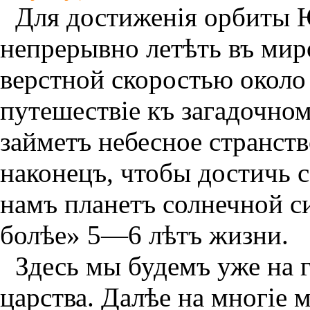
Для достиженiя орбиты 
непрерывно летѣть въ мир
верстной скоростью около 
путешествiе къ загадочном
займетъ небесное странств
наконецъ, чтобы достичь 
намъ планетъ солнечной си
болѣе» 5—6 лѣтъ жизни.
Здесь мы будемъ уже на 
царства. Далѣе на многiе 