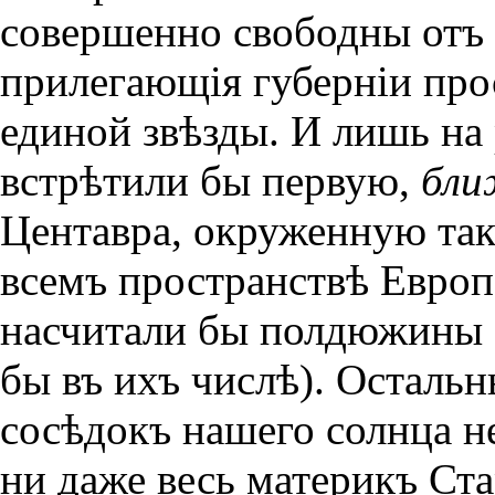
совершенно свободны отъ з
прилегающiя губернiи про
единой звѣзды. И лишь на
встрѣтили бы первую,
бл
Центавра, окруженную та
всемъ пространствѣ Европ
насчитали бы полдюжины з
бы въ ихъ числѣ). Осталь
сосѣдокъ нашего солнца н
ни даже весь материкъ Ст