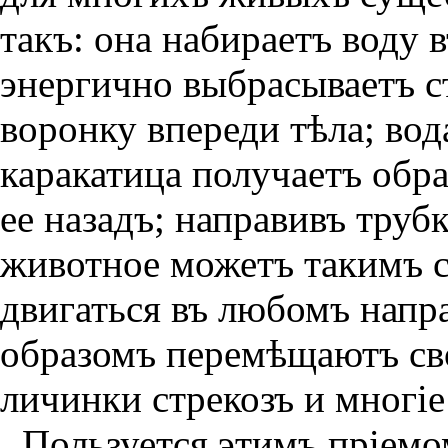
такъ: она набираетъ воду 
энергично выбрасываетъ с
воронку впереди тѣла; вод
каракатица получаетъ обр
ее назадъ; направивъ труб
животное можетъ такимъ 
двигаться въ любомъ напр
образомъ перемѣщаютъ сво
личинки стрекозъ и многie
Пользуется этимъ прiемо