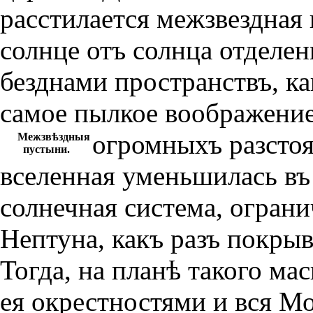
расстилается межзвездная 
солнце отъ солнца отделе
безднами пространствъ, ка
самое пылкое воображение
огромныхъ разстоя
Межзвѣздныя
пустыни.
вселенная уменьшилась въ 
солнечная система, ограни
Нептуна, какъ разъ покрыв
Тогда, на планѣ такого ма
ея окрестностями и вся М