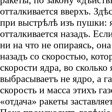
отталкивается вверхъ.
Здѣс
при выстрѣлѣ изъ пушки: 
отталкивается назадъ. Есл
ни на что не опираясь, он
назадъ со скоростью, кото
скорости ядра, во сколько
выбрасываетъ не ядро, а г
скорость и масса этихъ га
«отдача» ракеты заставляет