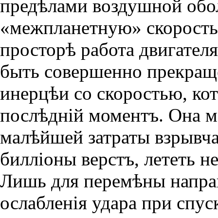
предѣлами воздушной обо
«межпланетную» скорость.
просторѣ работа двигателя 
быть совершенно прекраще
инерцѣи со скоростью, кот
послѣднiй моментъ. Она мо
малѣйшей затраты взрывча
биллiоны верстъ, лететь н
Лишь для перемѣны направ
ослабленiя удара при спус