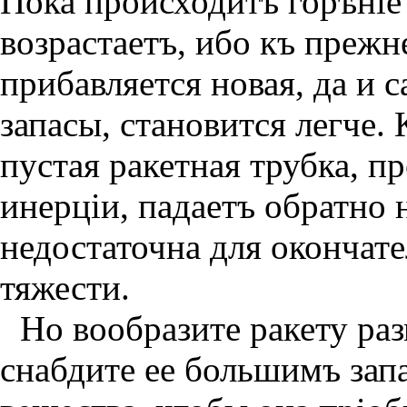
Пока происходитъ горѣнiе 
возрастаетъ, ибо къ преж
прибавляется новая, да и с
запасы, становится легче.
пустая ракетная трубка, п
инерцiи, падаетъ обратно 
недостаточна для окончат
тяжести.
Но вообразите ракету ра
снабдите ее большимъ зап