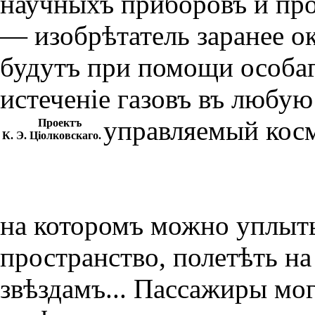
научныхъ приборовъ и про
— изобрѣтатель заранее о
будутъ при помощи особаг
истеченiе газовъ въ любую
управляемый косм
Проектъ
К. Э. Цiолковскаго.
на которомъ можно уплыть
пространство, полетѣть на
звѣздамъ... Пассажиры мо