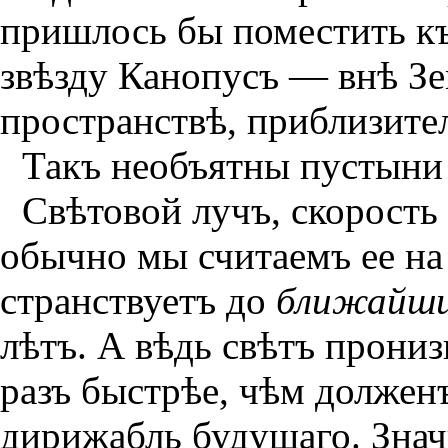
пришлось бы поместить къ
звѣзду Канопусъ — внѣ Зе
пространствѣ, приблизите
Такъ необъятны пустыни з
Свѣтовой лучъ, скорость 
обычно мы считаемъ ее на
странствуетъ до
ближайш
лѣтъ. А вѣдь свѣтъ пpони
разъ быстрѣе, чѣм должен
дирижабль будущаго. Знач