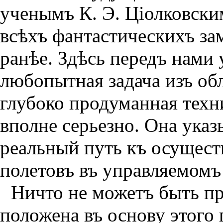
ученымъ К. Э. Цiолковским
всѣхъ фантастическихъ за
ранѣе. Здѣсь передъ нами 
любопытная задача изъ об
глубоко продуманная техн
вполне серьезно. Она ука
реальный путь къ осущес
полетовъ въ управляемомъ
Ничто не можетъ быть пр
положена въ основу этого 