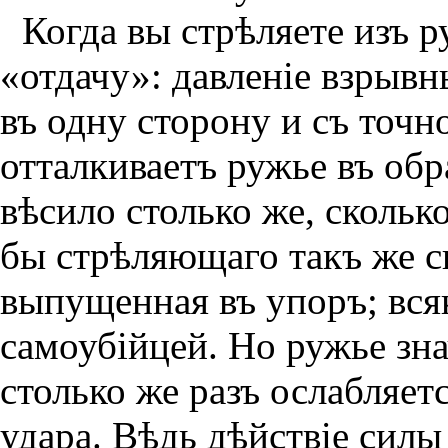
Когда вы стрѣляете изъ р
«отдачу»: давленiе взрыв
въ одну сторону и съ точ
отталкиваетъ ружье въ об
вѣсило столько же, скольк
бы стрѣляющаго такъ же си
выпущенная въ упоръ; вся
самоубiйцей. Но ружье зн
столько же разъ ослабляетс
удара. Вѣдь дѣйствiе силы