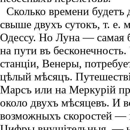
Сколько времени будетъ 
свыше двухъ сутокъ, т. е.
Одессу. Но Луна — самая 
на пути въ бесконечность
станцiи, Венеры, потребуе
цѣлый мѣсяцъ. Путешествi
Марсъ или на Меркурiй п
около двухъ мѣсяцевъ. И в
возможныхъ скоростей — 
Цифры внушiтельныя, — н