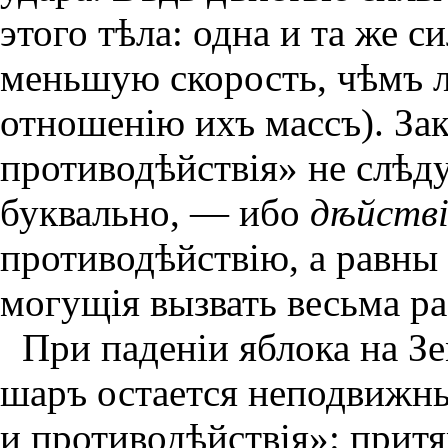
этого тѣла: одна и та же 
меньшую скорость, чѣмъ л
отношенiю ихъ массъ). Зак
противодѣйствiя» не слѣд
буквально, — ибо
дѣйствi
противодѣйствiю, а равн
могущiя вызвать весьма ра
При паденiи яблока на Зе
шаръ остается неподвижны
и противодѣйствiя»: притя