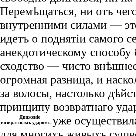
Перемѣщаться, ни отъ чег
внутренними силами — это
идетъ о поднятiи самого се
анекдотическому способу
сходство — чисто внѣшнее
огромная разница, и наско
за волосы, настолько дѣйс
принципу возвратнаго удар
уже осуществил
Движенiе
возвратнымъ ударомъ.
для многихъ живыхъ сущес