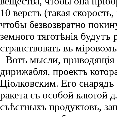
вещества, чтобы она прiо
10 верстъ (такая скорость,
чтобы безвозвратно покин
земного тяготѣнiя будутъ 
странствовать въ мiровом
Вотъ мысли, приводящiя 
дирижабля, проектъ котора
Цiолковским. Его снарядъ 
ракета съ особой каютой д
съѣстныхъ продуктовъ, зап