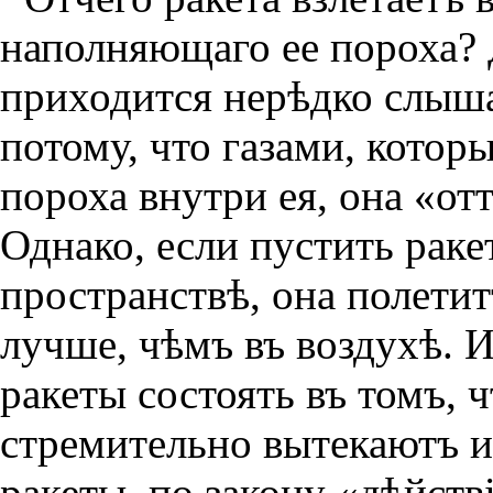
наполняющаго ее пороха? 
приходится нерѣдко слышат
потому, что газами, котор
пороха внутри ея, она «от
Однако, если пустить рак
пространствѣ, она полетит
лучше, чѣмъ въ воздухѣ. 
ракеты состоять въ томъ, 
стремительно вытекаютъ из
ракеты, по закону «дѣйств