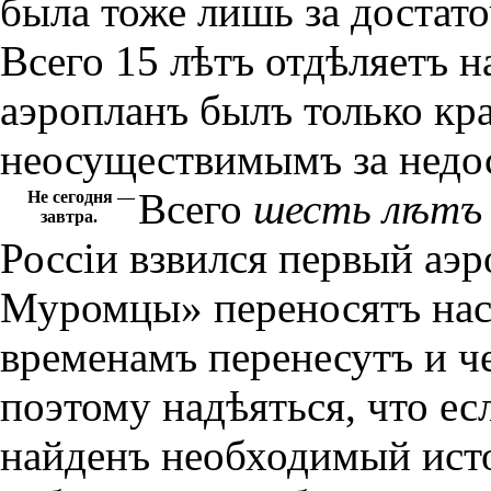
была тоже лишь за достат
Всего 15 лѣтъ отдѣляетъ н
аэропланъ былъ только кр
неосуществимымъ за недос
Всего
шесть лѣтъ
Не сегодня —
завтра.
Россiи взвился первый аэ
Муромцы» переносятъ насъ
временамъ перенесутъ и ч
поэтому надѣяться, что есл
найденъ необходимый исто