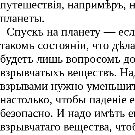
путешествiя, напримѣръ, н
планеты.
Спускъ на планету — есл
такомъ состоянiи, что дѣ
будетъ лишь вопросомъ до
взрывчатыхъ веществъ. Н
взрывами нужно уменьшит
настолько, чтобы паденiе 
безопасно. И надо имѣть е
взрывчатаго вещества, что