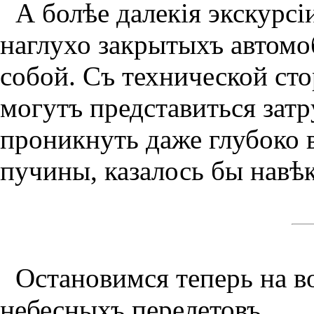
А болѣе далекiя экскурсi
наглухо закрытыхъ автомо
собой. Съ технической сто
могутъ представиться затp
проникнуть даже глубоко в
пучины, казалось бы навѣк
Остановимся теперь на 
небесныхъ перелетовъ.