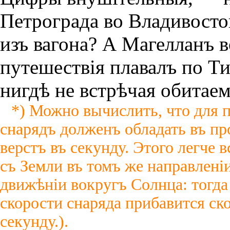
Петрограда во Владивосто
изъ вагона? А Магелланъ в
путешествiя плавалъ по Т
нигдѣ не встрѣчая обитаем
*) Можно вычислить, что для 
снарядъ долженъ обладать въ пр
верстъ въ секунду. Этого легче 
съ Земли въ томъ же направленiи
движѣнiи вокругъ Солнца: тогда 
скорости снаряда прибавится ско
секунду.).