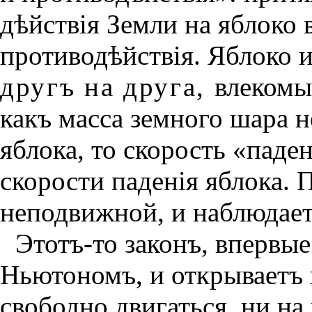
дѣйствiя Земли на яблоко
противодѣйствiя. Яблоко и
другъ на друга,
влекомы
какъ масса земного шара 
яблока, то скорость «пад
скорости паденiя яблока. 
неподвижной, и наблюдает
Этотъ-то законъ, впервы
Ньютономъ, и открываетъ
свободно двигаться, ни на 