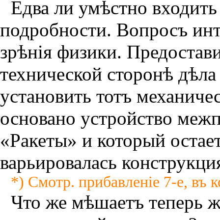
Едва ли умѣстно входить
подробности. Вопросъ инт
зрѣнiя физики. Предостав
технической сторонѣ дѣла
установить тотъ механиче
основано устройство межп
«Ракеты» и который остае
варьировалась конструкция
*) Смотр. прибавленiе 7-е, въ к
Что же мѣшаетъ теперь ж