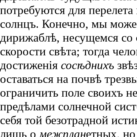
потребуются для перелета 
солнцъ. Конечно, мы може
дирижаблѣ, несущемся со 
скорости свѣта; тогда чел
достиженiя
сосѣднихъ
звѣ
оставаться на почвѣ трезв
ограничить поле своихъ н
предѣлами солнечной сист
себя той безотрадной исти
лишь о
межплан
етных, но