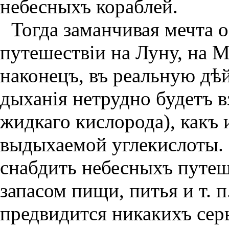
небесныхъ кораблей.
Тогда заманчивая мечта 
путешествiи на Луну, на М
наконецъ, въ реальную дѣ
дыханiя нетрудно будетъ в
жидкаго кислорода), какъ 
выдыхаемой углекислоты.
снабдить небесныхъ путе
запасом пищи, питья и т. п
предвидится никакихъ сер