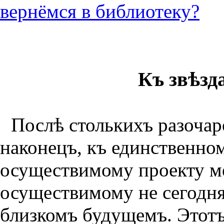
вернёмся в библиотеку?
Къ звѣзд
Послѣ столькихъ разочар
наконецъ, къ единственно
осуществимому проекту м
осуществимому не сегодня
близкомъ будущемъ. Этотъ