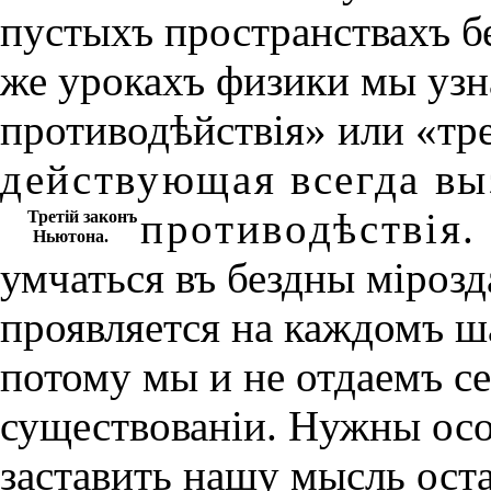
пустыхъ пространствахъ б
же урокахъ физики мы узн
противодѣйствiя» или «тр
действующая всегда вы
противодѣствiя.
Третiй законъ
Ньютона.
умчаться въ бездны мiрозд
проявляется на каждомъ ш
потому мы и не отдаемъ се
существованiи. Нужны осо
заставить нашу мысль оста