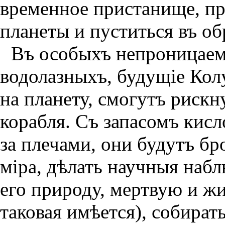
временное пристанище, пр
планеты и пуститься въ об
Въ особыхъ непроницаем
водолазныхъ, будущiе Ко
на планету, смогутъ рискн
корабля. Съ запасомъ кис
за плечами, они будутъ бр
мiра, дѣлать научныя наб
его природу, мертвую и ж
таковая имѣется), собирать