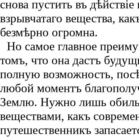
снова пустить въ дѣйствiе
взрывчатаго вещества, какъ
безмѣрно огромна.
Но самое главное преиму
томъ, что она дастъ буду
полную возможность, посѣ
любой моментъ благополу
Землю. Нужно лишь обиль
веществами, какъ соврем
путешественникъ запасает