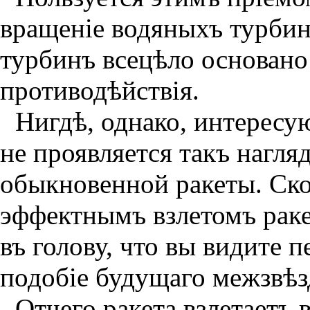
вращенiе водяныхъ турби
турбинъ всецѣло основано 
противодѣйствiя.
Нигдѣ, однако, интересу
не проявляется такъ нагля
обыкновенной ракеты. Ско
эффектнымъ взлетомъ раке
въ голову, что вы видите 
подобiе будущаго межзвѣз
Отчего ракета взлетаетъ 