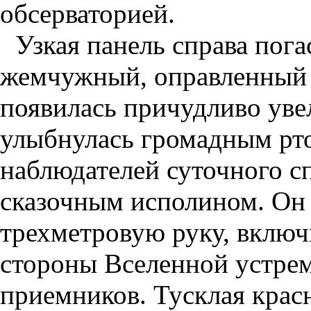
обсерваторией.
Узкая панель справа пога
жемчужный, оправленный в
появилась причудливо увел
улыбнулась громадным рто
наблюдателей суточного сп
сказочным исполином. Он 
трехметровую руку, включи
стороны Вселенной устрем
приемников. Тусклая красн