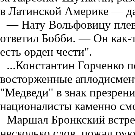
в Латинской Америке — да
— Нату Вольфовицу плев
ответил Бобби. — Он как-т
есть орден чести".
...Константин Горченко 
восторженные аплодисмент
"Медведи" в знак презрени
националисты каменно смо
Маршал Бронкский встрет
несколько слов, пожал ру