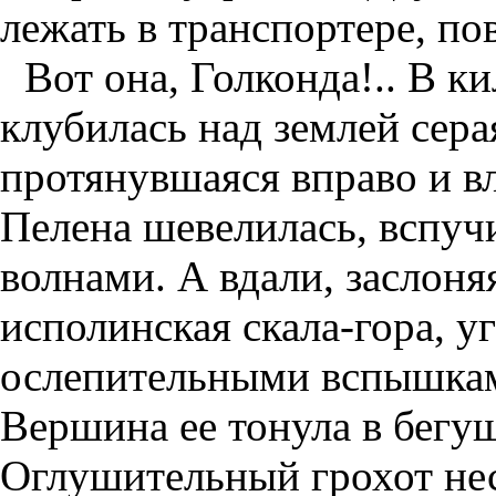
лежать в транспортере, по
Вот она, Голконда!.. В к
клубилась над землей сера
протянувшаяся вправо и вл
Пелена шевелилась, вспуч
волнами. А вдали, заслоня
исполинская скала-гора, у
ослепительными вспышкам
Вершина ее тонула в бегу
Оглушительный грохот нес