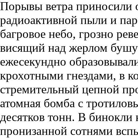
Порывы ветра приносили о
радиоактивной пыли и паро
багровое небо, грозно ре
висящий над жерлом бушу
ежесекундно образовывали
крохотными гнездами, в к
стремительный цепной про
атомная бомба с тротилов
десятков тонн. В бинокли 
пронизанной сотнями всп