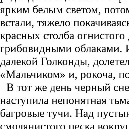
ярким белым светом, потом
встали, тяжело покачиваяс
красных столба огнистого
грибовидными облаками. И
далекой Голконды, долетел
«Мальчиком» и, рокоча, п
В тот же день черный сне
наступила непонятная тьм
багровые тучи. Над пустын
смолянистого песка вокру