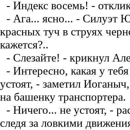
- Индекс восемь! - откли
- Ага... ясно... - Силуэ
красных туч в струях черно
кажется?..
- Слезайте! - крикнул Ал
- Интересно, какая у теб
устоят, - заметил Иоганы
на башенку транспортера.
- Ничего... не устоят, - р
следя за ловкими движени