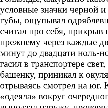
условные значки черной и
губы, ощупывал одряблевш
считал про себя, прикрыв 
прежнему через каждые два
минут до двадцати ноль-н
гасил в транспортере свет
башенку, приникал к окул
отрываясь смотрел на юг. 
«одеяла» вокруг очередно
выползал наружу, проверял