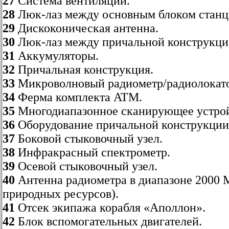
27
Система вентиляции.
28
Люк-лаз между основным блоком станци
29
Дискоконическая антенна.
30
Люк-лаз между причальной конструкцие
31
Аккумуляторы.
32
Причальная конструкция.
33
Микроволновый радиометр/радиолокато
34
Ферма комплекта ATM.
35
Многодиапазонное сканирующее устрой
36
Оборудование причальной конструкции
37
Боковой стыковочный узел.
38
Инфракрасный спектрометр.
39
Осевой стыковочный узел.
40
Антенна радиометра в диапазоне 2000 
природных ресурсов).
41
Отсек экипажа корабля «Аполлон».
42
Блок вспомогательных двигателей.