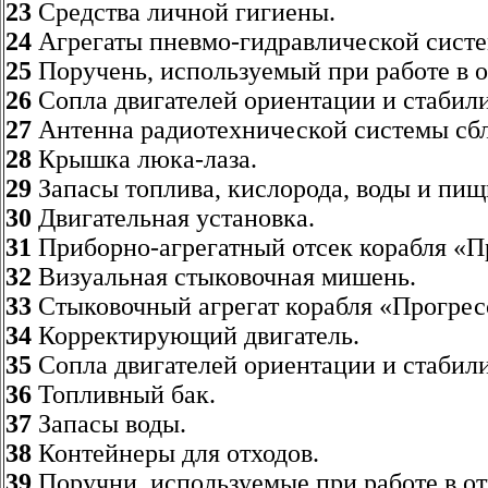
23
Средства личной гигиены.
24
Агрегаты пневмо-гидравлической систе
25
Поручень, используемый при работе в 
26
Сопла двигателей ориентации и стабил
27
Антенна радиотехнической системы сб
28
Крышка люка-лаза.
29
Запасы топлива, кислорода, воды и пищ
30
Двигательная установка.
31
Приборно-агрегатный отсек корабля «П
32
Визуальная стыковочная мишень.
33
Стыковочный агрегат корабля «Прогрес
34
Корректирующий двигатель.
35
Сопла двигателей ориентации и стабил
36
Топливный бак.
37
Запасы воды.
38
Контейнеры для отходов.
39
Поручни, используемые при работе в о