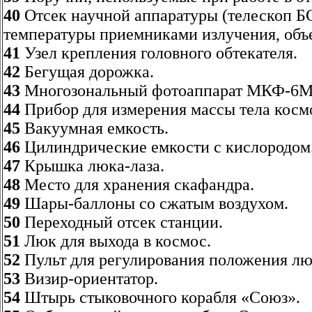
40
Отсек научной аппаратуры (телескоп Б
температуры приемниками излучения, объе
41
Узел крепления головного обтекателя.
42
Бегущая дорожка.
43
Многозональный фотоаппарат МКФ-6М
44
Прибор для измерения массы тела космо
45
Вакуумная емкость.
46
Цилиндрические емкости с кислородом
47
Крышка люка-лаза.
48
Место для хранения скафандра.
49
Шары-баллоны со сжатым воздухом.
50
Переходный отсек станции.
51
Люк для выхода в космос.
52
Пульт для регулирования положения лю
53
Визир-ориентатор.
54
Штырь стыковочного корабля «Союз».