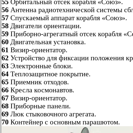
55
Орбитальный отсек корабля «Союз».
56
Антенна радиотехнической системы сб
57
Спускаемый аппарат корабля «Союз».
58
Двигатели ориентации.
59
Приборно-агрегатный отсек корабля «С
60
Двигательная установка.
61
Визир-ориентатор.
62
Устройство для фиксации положения кр
63
Электронные блоки.
64
Теплозащитное покрытие.
65
Приемник отходов.
66
Кресла космонавтов.
67
Визир-ориентатор.
68
Приборные панели.
69
Люк стыковочного агрегата.
70
Контейнер с основным парашютом.