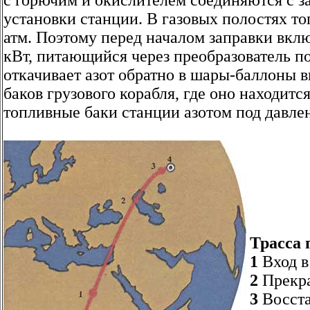
с горючим и окислителем соединяются с 
установки станции. В газовых полостях т
атм. Поэтому перед началом заправки вкл
кВт, питающийся через преобразователь по
откачивает азот обратно в шары-баллоны в
баков грузового корабля, где оно находится
топливные баки станции азотом под давлен
Трасса 
1
Вход в
2
Прекра
3
Восста