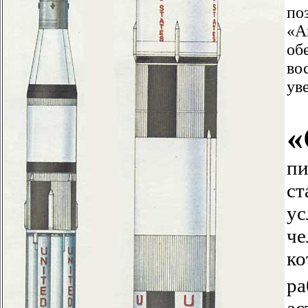
по
«А
об
во
уве
«
пи
ст
ус
че
ко
ра
ас