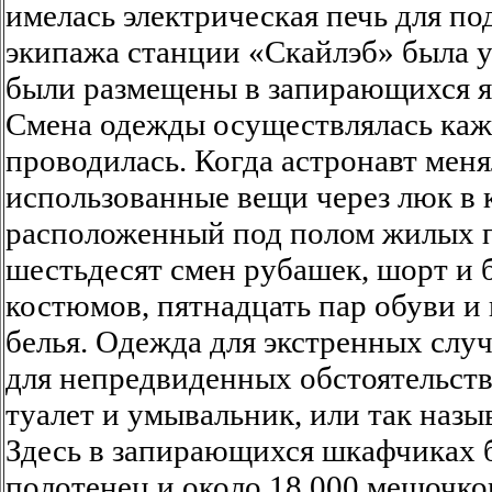
имелась электрическая печь для п
экипажа станции «Скайлэб» была у
были размещены в запирающихся я
Смена одежды осуществлялась кажд
проводилась. Когда астронавт меня
использованные вещи через люк в к
расположенный под полом жилых п
шестьдесят смен рубашек, шорт и 
костюмов, пятнадцать пар обуви и 
белья. Одежда для экстренных слу
для непредвиденных обстоятельст
туалет и умывальник, или так наз
Здесь в запирающихся шкафчиках б
полотенец и около 18 000 мешочков