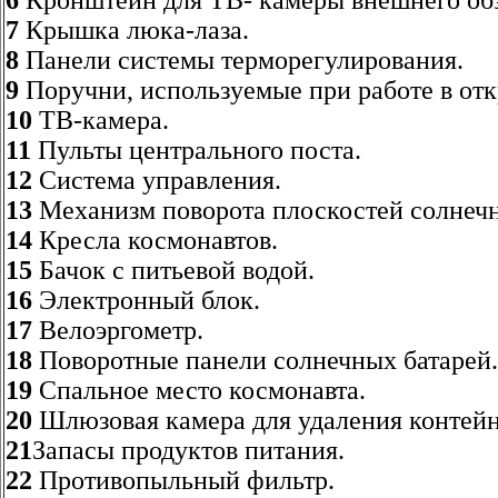
6
Кронштейн для ТВ- камеры внешнего обз
7
Крышка люка-лаза.
8
Панели системы терморегулирования.
9
Поручни, используемые при работе в от
10
ТВ-камера.
11
Пульты центрального поста.
12
Система управления.
13
Механизм поворота плоскостей солнечн
14
Кресла космонавтов.
15
Бачок с питьевой водой.
16
Электронный блок.
17
Велоэргометр.
18
Поворотные панели солнечных батарей.
19
Спальное место космонавта.
20
Шлюзовая камера для удаления контейн
21
Запасы продуктов питания.
22
Противопыльный фильтр.