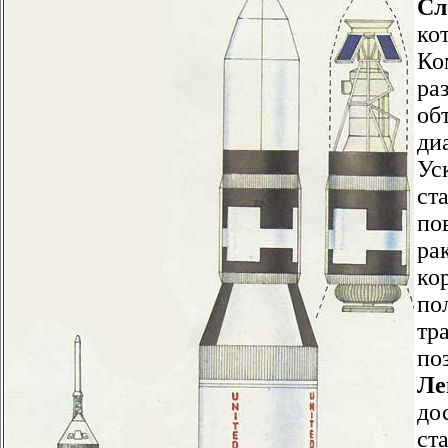
Сл
ко
Ко
ра
об
ди
Ус
ст
по
ра
ко
по
тр
по
Ле
до
ст