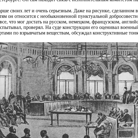
ше своих лет и очень серьезным. Даже на рисунке, сделанном в з
стям он относится с необыкновенной пунктуальной добросовестн
все, что мог достать на русском, немецком, французском, англи
 испытывал, проверял. На суде конструкции его оценивал военны
ртами по взрывчатым веществам, обсуждал конструктивные тонко