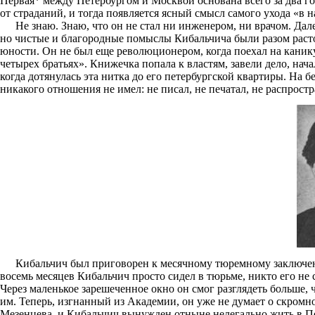
Первая* между Петербургом и Москвой основана всего за два го
от страданий, и тогда появляется ясный смысл самого ухода «в 
Не знаю. Знаю, что он не стал ни инженером, ни врачом. Да
но чистые и благородные помыслы Кибальчича были разом раст
юности. Он не был еще революционером, когда поехал на канику
четырех братьях». Книжечка попала к властям, завели дело, нач
когда дотянулась эта нитка до его петербургской квартиры. На б
никакого отношения не имел: не писал, не печатал, не распрост
Кибальчич был приговорен к месячному тюремному заключению
восемь месяцев Кибальчич просто сидел в тюрьме, никто его не
Через маленькое зарешеченное окно он смог разглядеть больше,
им. Теперь, изгнанный из Академии, он уже не думает о скромн
Мезенцева, и Кибальчич вынужден отныне нелегально жить в Пе