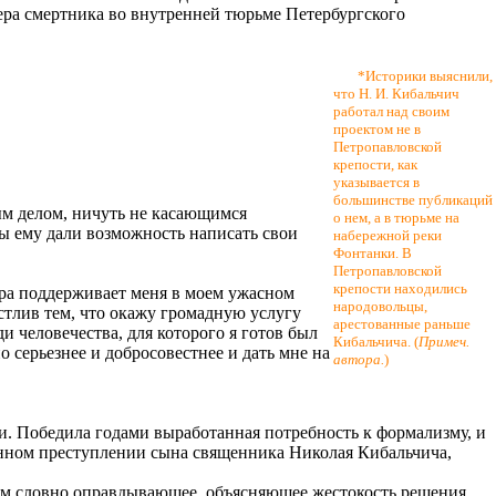
амера смертника во внутренней тюрьме Петербургского
*Историки выяснили,
что Н. И. Кибальчич
работал над своим
проектом не в
Петропавловской
крепости, как
указывается в
большинстве публикаций
ным делом, ничуть не касающимся
о нем, а в тюрьме на
бы ему дали возможность написать свои
набережной реки
Фонтанки. В
Петропавловской
крепости находились
вера поддерживает меня в моем ужасном
народовольцы,
стлив тем, что окажу громадную услугу
арестованные раньше
ди человечества, для которого я готов был
Кибальчича. (
Примеч.
 серьезнее и добросовестнее и дать мне на
автора.
)
и. Победила годами выработанная потребность к формализму, и
енном преступлении сына священника Николая Кибальчича,
том словно оправдывающее, объясняющее жестокость решения,