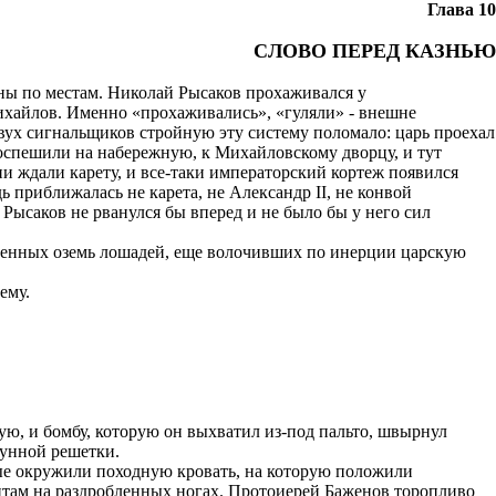
Глава 10
СЛОВО ПЕРЕД КАЗНЬЮ
ны по местам. Николай Рысаков прохаживался у
ихайлов. Именно «прохаживались», «гуляли» - внешне
ух сигнальщиков стройную эту систему поломало: царь проехал
поспешили на набережную, к Михайловскому дворцу, и тут
и ждали карету, и все-таки императорский кортеж появился
ь приближалась не карета, не Александр II, не конвой
 Рысаков не рванулся бы вперед и не было бы у него сил
ошенных оземь лошадей, еще волочивших по инерции царскую
ему.
ую, и бомбу, которую он выхватил из-под пальто, швырнул
гунной решетки.
ные окружили походную кровать, на которую положили
бинтам на раздробленных ногах. Протоиерей Баженов торопливо