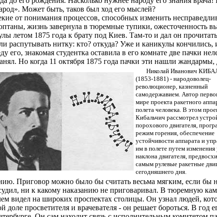
да до его рождения. Насколько нужнее народу его знания врача!
народ». Может быть, таков был ход его мыслей?
лекие от понимания процессов, способных изменить несправедли
оптаны, жизнь завернула в тюремные тупики, ожесточенность в
лы летом 1875 года к брату под Киев. Там-то и дал он прочита
али распутывать нитку: кто? откуда? Уже и каникулы кончились,
еду его, знакомая студентка оставила в его комнате две пачки не
ранял. Но когда 11 октября 1875 года пачки эти нашли жандармы,
Николай Иванович КИБ
(1853-1881) - народоволец-
революционер, казненный
самодержавием. Автор перво
мире проекта ракетного аппа
полета человека. В этом проек
Кибальчич рассмотрел устро
порохового двигателя, прог
режим горения, обеспечение
устойчивости аппарата и упр
им в полете путем изменения 
наклона двигателя, предвосх
самым рулевые ракетные дви
сегодняшнего дня.
. Приговор можно было бы считать весьма мягким, если бы не...
 судил, ни к какому наказанию не приговаривал. В тюремную ка
 чем видел на широких проспектах столицы. Он узнал людей, ко
ой доле просветителя и врачевателя - он решает бороться. В го
тербурге. Он сам находит связь с исполнительным комитетом па