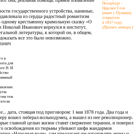
 Вот она, реальная помощь: прямое избавление
Петербург -
Царское Село
вости государственного устройства, наивные,
(ныне г. Пушкин),
ыдавливала из сердца радостный романтизм
открытую
ть одному крестьянину крамольную сказку «О
в 1837 году.
 и Николай Иванович вернулся в институт,
(Примеч. автора.)
легальной литературы, к которой он, в общем,
 доказать все это было невозможно.
АЛЬЧИЧ
го в
рата для
те Н. И.
йство
раммный
авление
угла
итив тем
гатели
 дата, стоящая под приговором: 1 мая 1878 года. Два года и
меру вошел либерал-вольнодумец, а вышел из нее революционер.
торые главной целью жизни ставят свержение тирании, и поверил
д его освобождения из тюрьмы убивают шефа жандармов
ртии «Народная воля», сам предлагает им изготовлять мины и