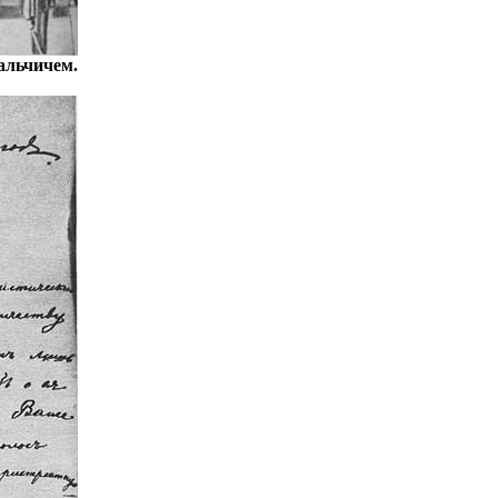
альчичем.