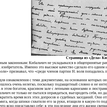
Страница из «Дела» Ки
ным законникам: Кибальчич не укладывался в общепринятые рам
к изобретатель. Именно это высокое качество сделало его одним 
 воли» признавал, что «среди членов партии Н. воля попадали
для ознакомления с теми документами, на основании которых он 
ишлось очень нелегко, поскольку подзащитный словно и не интер
ь в этом богатом, красивом зале с лепными карнизами и люстрам
альчич не только не пытался оправдаться, выгородить себя, но 
ократить время всех этих допросов и судебных заседаний. Они о
 мига, когда шпики схватили его за руки, втащили в какую-то по
у что ясно представлял себе: в эти последние дни его жизни свер