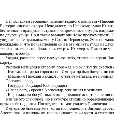
На последнем заседании исполнительного комитета «Народно
Екатерининского сквера. Неподалеку, по Невскому, гулял Игна
беспечные и праздные и страшно напряженные внутри, напряже
по другой улице. Но и такой вариант они тоже предусмотрели. 
увидели на Театральном мосту Софью Перовскую. Это означало: 
неожиданно. Что почувствовали они в эту минуту, глядя на двух
телохранителей - приближалась смерть. Их смерть. Никто не мог
швырнуть бомбу.
Ударил, расколов серое пасмурное небо, страшный взрыв. З
карету.
Рысаков метнулся в сторону, побежал, но был тут же схвачен
- Кто таков? - резко спросил он. Император был бледен, но с
- Мещанин Николай Рысаков, - ответил метатель, не понимая 
Сбегался народ:
- Государь! Государь! Как государь?
- Слава богу, - бросил Александр, уже шагая к экипажу.
- Еще слава ли богу? - высоким, срывающимся от волнения г
Как уж это случилось, но в сумбуре стихийно образовавшейс
прямо себе под ноги. Последнее, что мог увидеть Гриневецкий,
Император был еще жив, когда его привезли в Зимний дворе
Александра, и взгляды их, полные скорее не жалости, а смятен