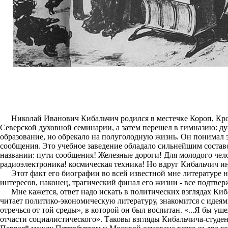
Николай Иванович Кибальчич родился в местечке Короп, Крол
Северской духовной семинарии, а затем перешел в гимназию: д
образование, но обрекало на полуголодную жизнь. Он понимал эт
сообщения. Это учебное заведение обладало сильнейшим составо
названии: пути сообщения! Железные дороги! Для молодого челов
радиоэлектроника! космическая техника! Но вдруг Кибальчич ин
Этот факт его биографии во всей известной мне литературе н
интересов, наконец, трагический финал его жизни - все подтве
Мне кажется, ответ надо искать в политических взглядах Ки
читает политико-экономическую литературу, знакомится с идеями
отречься от той среды», в которой он был воспитан. «...Я бы уш
отчасти социалистического». Таковы взгляды Кибальчича-студен