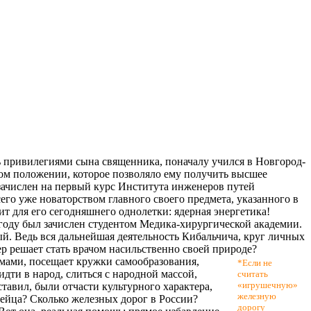
ь привилегиями сына священника, поначалу учился в Новгород-
ном положении, которое позволяло ему получить высшее
 зачислен на первый курс Института инженеров путей
го уже новаторством главного своего предмета, указанного в
ит для его сегодняшнего однолетки: ядерная энергетика!
е году был зачислен студентом Медика-хирургической академии.
ый. Ведь вся дальнейшая деятельность Кибальчича, круг личных
р решает стать врачом насильственно своей природе?
емами, посещает кружки самообразования,
*Если не
дти в народ, слиться с народной массой,
считать
«игрушечную»
 ставил, были отчасти культурного характера,
железную
тейца? Сколько железных дорог в России?
дорогу