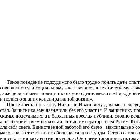
Такое поведение подсудимого было трудно понять даже опыт
совершенству, и социальному - как патриот, и техническому - ка
даже департймент полиции в отчете о деятельности «Народной
и полного знания конспиративной жизни».
После ареста по закону Николаю Ивановичу давалась неделя 
стал. Защитника ему назначили без его участия. И защитнику пр
скамье подсудимых, а в бархатных креслах публики, словно реч
а не об убийстве «божьей милостью императора всея Руси». Киб
для себя свете. Единственной заботой его было - максимально с
мало,- на этот счет он не обольщался ни секунды. С того самого
вдруг!..» - ни разу его не посещала. Он очень торопился, потом