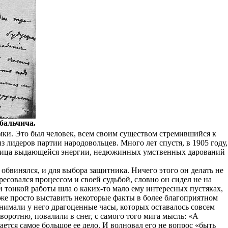
бальчича.
ки. Это был человек, всем своим существом стремившийся к
из лидеров партии народовольцев. Много лет спустя, в 1905 году,
сь лица выдающейся энергии, недюжинных умственных дарований
обвинялся, и для выбора защитника. Ничего этого он делать не
есовался процессом и своей судьбой, словно он сидел не на
и тонкой работы шла о каких-то мало ему интересных пустяках,
даже просто выставить некоторые факты в более благоприятном
тнимали у него драгоценные часы, которых оставалось совсем
дворотню, повалили в снег, с самого того мига мысль: «А
шается самое большое ее дело. И волновал его не вопрос «быть