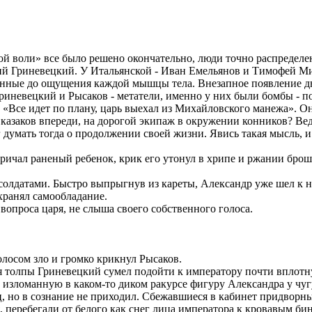
й воли» все было решено окончательно, люди точно распределе
тий Гриневецкий. У Итальянской - Иван Емельянов и Тимофей М
нные до ощущения каждой мышцы тела. Внезапное появление дв
Гриневецкий и Рысаков - метатели, именно у них были бомбы - 
«Все идет по плану, царь выехал из Михайловского манежа». Он
 казаков впереди, на дорогой экипаж в окружении конников? Вед
 думать тогда о продолжении своей жизни. Явись такая мысль, и
акричал раненый ребенок, крик его утонул в хрипе и ржании бр
 солдатами. Быстро выпрыгнув из кареты, Александр уже шел к н
охранял самообладание.
вопроса царя, не слыша своего собственного голоса.
олосом зло и громко крикнул Рысаков.
я толпы Гриневецкий сумел подойти к императору почти вплотн
 - изломанную в каком-то диком ракурсе фигуру Александра у чу
ц, но в сознание не приходил. Сбежавшиеся в кабинет придвор
ия, перебегали от белого как снег лица императора к кровавым 