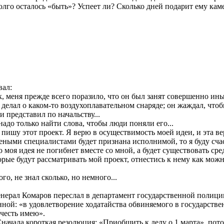
 долго осталось «быть»? Успеет ли? Сколько дней подарит ему к
вал:
ик, меня прежде всего поразило, что он был занят совершенно и
 делал о каком-то воздухоплавательном снаряде; он жаждал, что
 представил по начальству...
надо только найти слова, чтобы люди поняли его...
я пишу этот проект. Я верю в осуществимость моей идеи, и эта 
еными специалистами будет признана исполнимой, то я буду сча
то моя идея не погибнет вместе со мной, а будет существовать сре
ые будут рассматривать мой проект, отнестись к нему как можно
о, не знал сколько, но немного...
нерал Комаров переслал в департамент государственной полици
ной: «в удовлетворение ходатайства обвиняемого в государств
 честь имею».
начала короткая резолюция: «Приобщить к делу о 1 марта», по