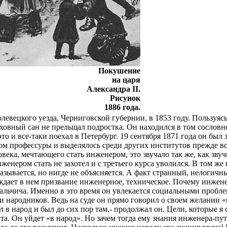
Покушение
на царя
Александра II.
Рисунок
1886 года.
евецкого уезда, Черниговской губернии, в 1853 году. Пользуяс
уховный сан не прельщал подростка. Он находился в том сослов
о и все-таки поехал в Петербург. 19 сентября 1871 года он был
м профессуры и выделялось среди других институтов прежде все
ека, мечтающего стать инженером, это звучало так же, как звуч
женером стать не захотел и с третьего курса уволился. В том ж
азывается, но нигде не объясняется. А факт странный, нелогичн
рждает в нем призвание инженерное, техническое. Почему инжене
бальчича. Именно в это время он увлекается социальными пробл
 народников. Ведь на суде он прямо говорил о своем желании «и
ел в народ и был до сих пор там,- продолжал он. Цели, которые я
та. Он уйдет «в народ». Но зачем тогда ему знания инженера-пу