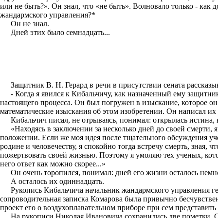
или не быть?». Он знал, что «не быть». Волновало только - как
жандармского управления?*
Он не знал.
Дней этих было семнадцать...
Защитник В. Н. Герард в речи в присутствии сената рассказы
- Когда я явился к Кибальчичу, как назначенный ему защитн
настоящего процесса. Он был погружен в изыскание, которое он
математические изыскания об этом изобретении. Он написал их и
Кибальчич писал, не отрываясь, понимал: открылась истина, 
«Находясь в заключении за несколько дней до своей смерти, 
положении. Если же моя идея после тщательного обсуждения уч
родине и человечеству, я спокойно тогда встречу смерть, зная, ч
пожертвовать своей жизнью. Поэтому я умоляю тех ученых, котор
него ответ как можно скорее...»
Он очень торопился, понимал: дней его жизни осталось немног
А осталось их одиннадцать.
Рукопись Кибальчича начальник жандармского управления ге
сопроводительная записка Комарова была привычно бесчувствен
проект его о воздухоплавательном приборе при сем представить
На рукописи Николая Ивановича сохранились две пометки. С