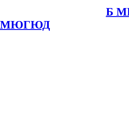
Б 
МЮГЮД