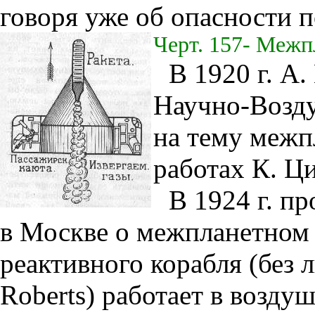
говоря уже об опасности п
Черт. 157- Межп
В 1920 г. А
Научно-Возду
на тему межп
работах К. Ц
В 1924 г. п
в Москве о межпланетном 
реактивного корабля (без л
Roberts) работает в возду