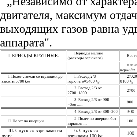
„Независимо от характер
двигателя, максимум отдач
выходящих газов равна уд
аппарата".
Периоды мелкие
ПЕРИОДЫ КРУПНЫЕ.
Вес г
(расходы горючего).
в нач
периода.
I. Полет с земли со взрывами до
I. Расход 2/3
27Х3
высоты 5780
km.
горючего=5400
kg
8100
kg
2. Расход 2/3 от
2700
2700=1800 ....
3. Расход 2/3 от 900-
900
=6оо ......
300
4. Расход 2/3 от 300=200
5. Полет по инерции без
II. Полет по инерции. ......
100
взрывов .....
III. Спуск со взрывами на
6. Спуск со
100
луну .........
взрывами 100
kg