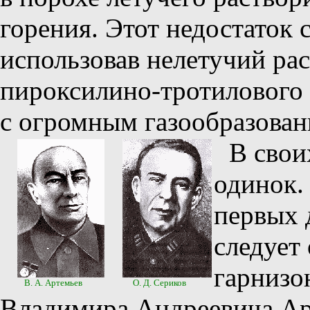
горения. Этот недостаток 
использовав нелетучий ра
пироксилино-тротилового 
с огромным газообразован
В свои
одинок.
первых 
следует
гарнизо
В. А. Артемьев
О. Д. Сериков
Владимира Андреевича Арт