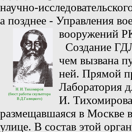
научно-исследовательског
а позднее - Управления в
вооружений Р
Создание ГД
чем вызвана п
ней. Прямой п
Лаборатория д
Н. И. Тихомиров
(бюст работы скульптора
И. Тихомирова,
В.Д.Галицкого)
размещавшаяся в Москве 
улице. В состав этой орга