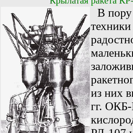
Крылатая ракета КР-
В пору
техники 
радостн
маленьк
заложив
ракетно
из них 
гг. ОКБ
кислоро
РД-107 и