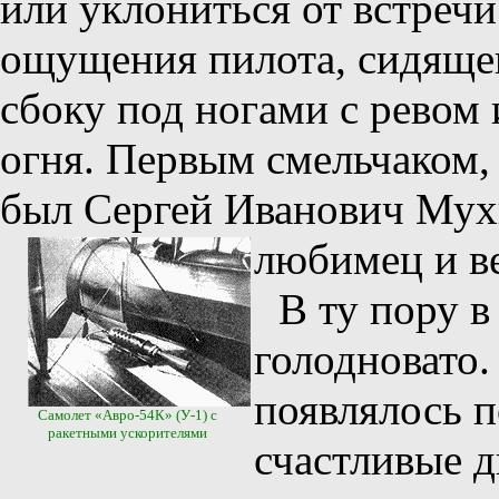
или уклониться от встречи
ощущения пилота, сидящег
сбоку под ногами с ревом
огня. Первым смельчаком,
был Сергей Иванович Мухи
любимец и ве
В ту пору 
голодновато.
появлялось п
Самолет «Авро-54К» (У-1) с
ракетными ускорителями
счастливые 