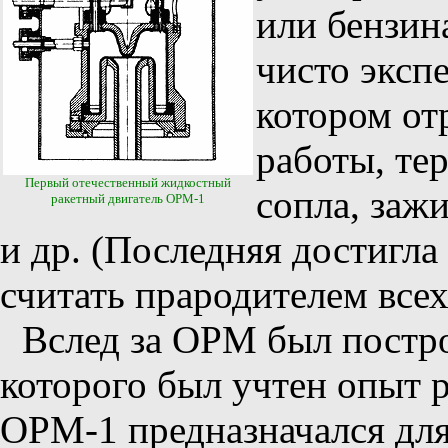
или бензин
чисто эксп
котором от
работы, те
Первый отечественный жидкостный
сопла, заж
ракетный двигатель ОРМ-1
и др. (Последняя достигла
считать прародителем все
Вслед за ОРМ был постр
которого был учтен опыт 
ОРМ-1 предназначался для