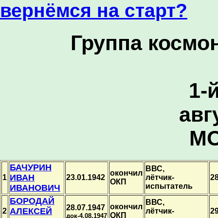
вернёмся на старт?
Группа космо
1-
авг
МО
БАЧУРИН
ВВС,
окончил
ИВАН
1
23.01.1942
лётчик-
28
ОКП
испытатель
ИВАНОВИЧ
БОРОДАЙ
ВВС,
окончил
28.07.1947
АЛЕКСЕЙ
2
лётчик-
29
ОКП
док-4.08.1947