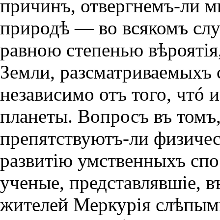
причинъ, отвергнемъ-ли м
природѣ — во всякомъ случ
равною степенью вѣроятiя,
Земли, разсматриваемыхъ 
неза­висимо отъ того, чтó
планеты. Вопросъ въ томъ,
препятствуютъ-ли физичес
развитiю умственныхъ спо
уче­ные, представлявшiе, 
жителей Меркурiя слѣпым