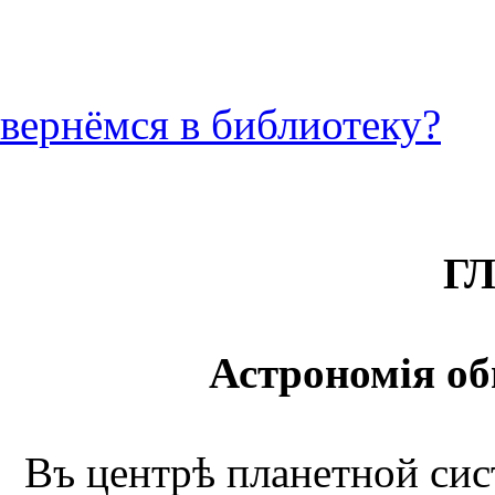
вернёмся в библиотеку?
ГЛ
Астрономiя об
Въ центрѣ планетной сис