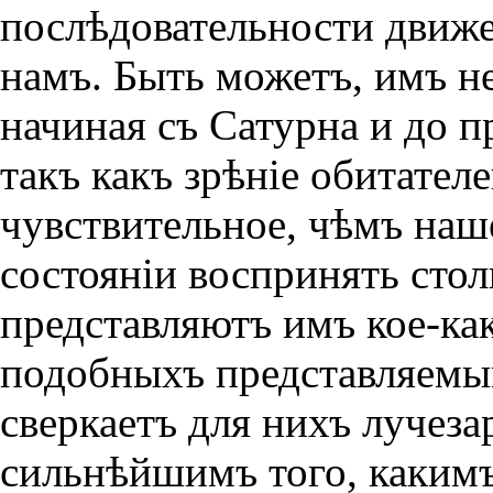
послѣдовательности движе
намъ. Быть можетъ, имъ н
начиная съ Сатурна и до 
такъ какъ зрѣнiе обитател
чувствительное, чѣмъ наше
состоянiи воспринять стол
представляютъ имъ кое-как
подобныхъ представляемы
сверкаетъ для нихъ лучеза
сильнѣйшимъ того, какимъ 