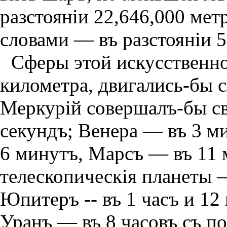
разстоянiи 22,646,000 мет
словами — въ разстоянiи 5
Сферы этой искусственн
километра, двигались-бы
Меркурiй совершалъ-бы св
секундъ; Венера — въ 3 м
6 минутъ, Марсъ — въ 11 
телескопическiя планеты 
Юпитеръ -- въ 1 часъ и 12
Уранъ — въ 8 часовъ съ п