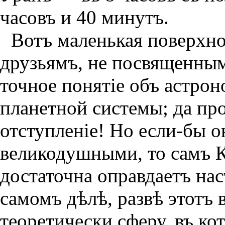
часовъ и 40 минутъ.
Вотъ маленькая поверхн
друзьямъ, не посвященным
точное понятiе объ астро
планетной системы; да пр
отступленiе! Но если-бы о
великодушными, то самъ К
достаточна оправдаетъ на
самомъ дѣлѣ, развѣ этотъ 
теоретически сферу, въ ко