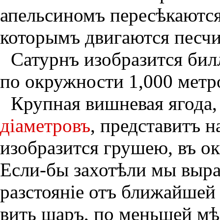
апельсиномъ пересѣкаются
которымъ двигаются песчи
Сатурнъ изобразится би
по окруж­ности 1,000 метр
Крупная вишневая ягода,
дiаметровъ
, представитъ 
изобразится грушею, въ ок
Если-бы захотѣли мы выра
разстоянiе отъ ближайшей
вить шаръ, по меньшей мѣ