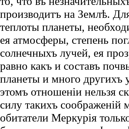
то, что въ незначительных
производитъ на Землѣ. Для
теплоты планеты, необход
ея атмосферы, степень по
солнечныхъ лучей, ея проз
равно какъ и составъ поч
планеты и много другихъ у
этомъ отношенiи нельзя ск
силу такихъ соображенiй 
обитатели Меркурiя только