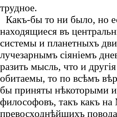
трудное.
Какъ-бы то ни было, но 
находящиеся въ центральн
системы и планетныхъ дви
лучезарнымъ сiянiемъ дне
разить мысль, что и другi
обитаемы, то по всѣмъ вѣ
бы приняты нѣкоторыми из
философовъ, такъ какъ на 
превосходнѣйшихъ поводах