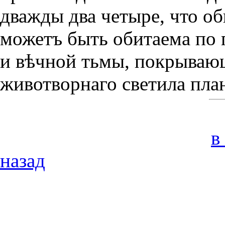
дважды два четыре, что о
можетъ быть обитаема по 
и вѣчной тьмы, покрывающ
животворнаго светила план
в
назад