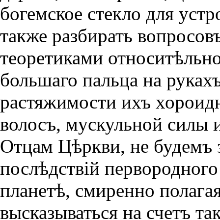
богемское стекло для устр
также разбирать вопросов
теоретиками относитѣльн
большаго пальца на рукахъ
растяжимости ихъ хороидн
волосъ, мускульной силы 
Отцам Цѣркви, не будемъ 
послѣдствiй первородного 
планетѣ, смиренно полагая
высказываться на счетъ т