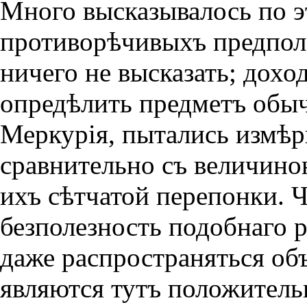
Много высказывалось по 
противорѣчивыхъ предполо
ни­чего не высказать; дох
опредѣлить предметъ обыч
Меркурiя, пытались измѣри
сравнительно съ величино
ихъ сѣтчатой перепонки. 
безполезность подобнаго р
даже распространяться объ
являются тутъ положитель