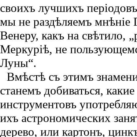
своихъ лучшихъ перiодовъ.
мы не раздѣляемъ мнѣнiе 
Венеру, какъ на свѣтило, 
Меркурiѣ, не пользующем
Луны“.
Вмѣстѣ съ этимъ знамен
станемъ добиваться, какие
инструментовъ употребля
ихъ астрономических заня
дерево, или картонъ, цинк