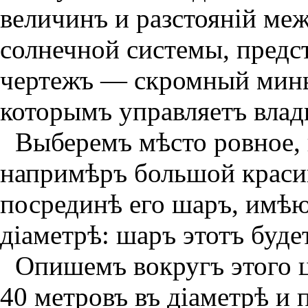
величинъ и разстоянiй ме
солнечной системы, предс
чертежъ — скромный минь
которымъ управляетъ влад
Выберемъ мѣсто ровное, 
напримѣръ большой краси
посрединѣ его шаръ, имѣю
дiаметрѣ: шаръ этотъ буде
Опишемъ вокругъ этого 
40 метровъ въ дiаметрѣ и