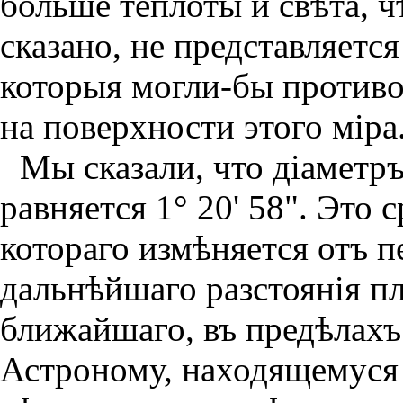
больше теплоты и свѣта, ч
сказано, не представляетс
которыя могли-бы противо
на поверхности этого мiра
Мы сказали, что дiаметр
равняет­ся 1° 20' 58". Это
котораго измѣняется отъ пер
дальнѣйшаго разстоянiя пл
ближайшаго, въ предѣлахъ 1
Астроному, находящемуся 