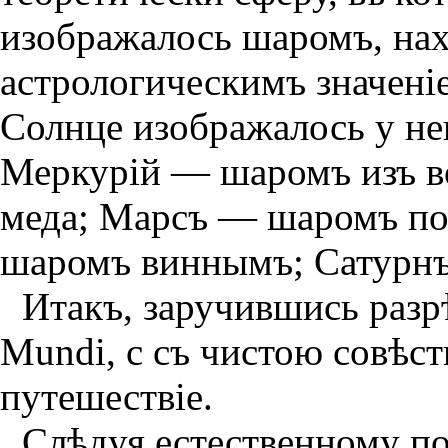
изображалось шаромъ, нах
астрологическимъ значенi
Солнце изображалось у не
Меркурiй — шаромъ изъ в
меда; Марсъ — шаромъ п
шаромъ виннымъ; Сатурнъ
Итакъ, заручившись разр
Mundi, с съ чистою совѣс
путешествiе.
Слѣдуя естественному по