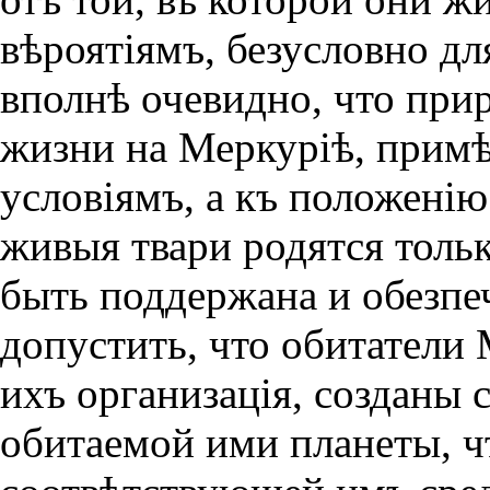
вѣроятiямъ, безусловно д
впол­нѣ очевидно, что при
жизни на Меркурiѣ, примѣ
условiямъ, а къ положенiю
живыя твари родятся тольк
быть поддержана и обезпе
допустить, что обитатели 
ихъ организацiя, созданы 
обитаемой ими планеты, чт