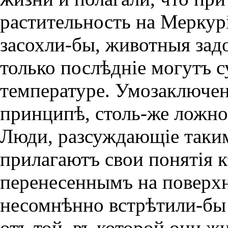
растительность на Меркур
засохли-бы, животныя зад
только послѣднiе могутъ с
температуре. Умозаключен
принципѣ, столь-же ложно
Люди, разсуждающiе таким
прилагаютъ свои понятiя 
перенесеннымъ на поверх­
несомнѣнно встрѣтили-бы 
отъ той, въ которой они ж