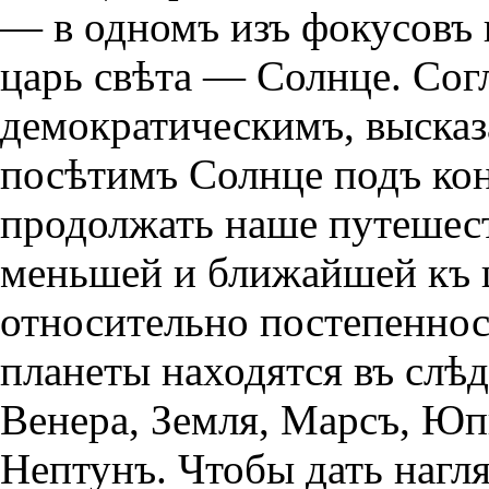
— в одномъ изъ фокусовъ 
царь свѣта — Солнце. Со
демократическимъ, выска
посѣтимъ Солнце подъ кон
продолжать наше путешест
меньшей и ближайшей къ ц
относительно постепеннос
планеты находятся въ слѣ
Венера, Земля, Марсъ, Юп
Нептунъ. Чтобы дать нагл