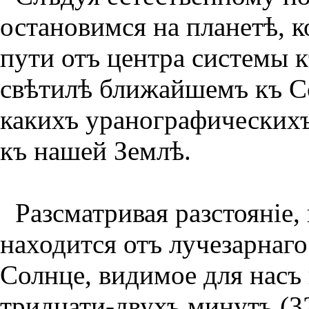
остановимся на пла­нетѣ, 
пути отъ центра системы къ
свѣтилѣ ближайшемъ къ С
какихъ уранографическихъ
къ нашей Землѣ.
Разсматривая разстоянiе,
находится отъ лучезарнаго
Солнце, видимое для насъ
тридцати-двухъ минутъ (32'