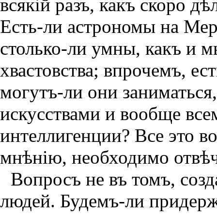
всякiй разъ, какъ скоро дѣ
Есть-ли астрономы на Мер
столько-ли умны, какъ и мы
хвастовства; впрочемъ, ест
могутъ-ли они заниматься,
искусствами и вообще всем
интеллигенции? Все это в
мнѣнiю, необходимо отвѣ
Вопросъ не въ томъ, соз
людей. Будемъ-ли придер