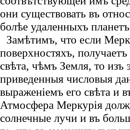
соотвѣтствующей имъ сред
они существовать въ отно
болѣе удаленныхъ планетъ
Замѣтимъ, что если Мерк
поверхностяхъ, получаетъ 
свѣта, чѣмъ Земля, то изъ 
приведенныя числовыя да
выраженiемъ его свѣта и в
Атмосфера Меркурiя должн
солнечные лучи и въ боль