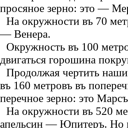
просяное зерно: это — Ме
На окружности въ 70 ме
— Ве­нера.
Окружность въ 100 метро
двигаться гороши­на покру
Продолжая чертить наши
въ 160 мет­ровъ въ попере
перечное зерно: это Марсъ
На окружности въ 520 ме
апельсин — Юпитеръ. Но 