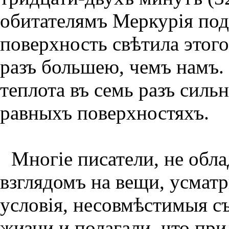
обитателямъ Меркурiя подъ 
поверхность свѣтила этого
разъ большею, чемъ намъ.
теплота въ семь разъ сил
равныхъ поверхностяхъ.
Многiе писатели, не об
взглядомъ на вещи, усматр
условiя, несовмѣстимыя с
жизни и полагали, что при