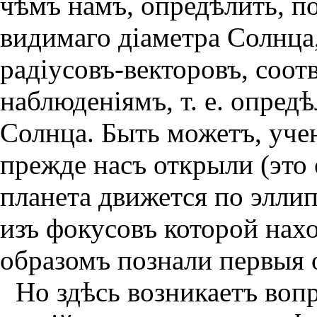
чѣмъ намъ, опредѣлить, п
видимаго дiаметра Солнца
радiусовъ-векторовъ, со
наблюденiямъ, т. е. опредѣ
Солнца. Быть можетъ, учен
прежде насъ открыли (это 
планета движется по элли
изъ фокусовъ которой нах
образомъ познали первыя 
Но здѣсь возникаетъ воп