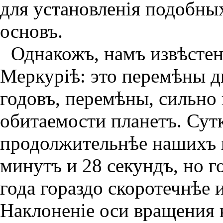
для установленiя подобных
основъ.
Однакожъ, намъ извѣстен
Меркурiѣ: это перемѣны дн
годовъ, перемѣны, силь­но
обитаемости планетъ. Сут
продолжительнѣе нашихъ и
минутъ и 28 секундъ, но г
года гораздо скоротечнѣе
Наклоненiе оси вращения 