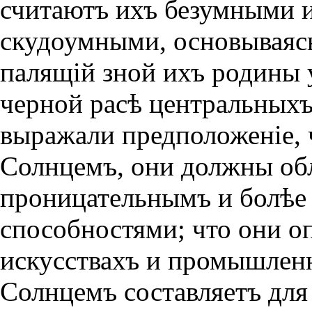
считаютъ ихъ безумными и
скудоумными, основываясь
палящiй зной ихъ родины
черной расѣ центральныхъ
выражали предположенiе, ч
Солнцемъ, они должны об
проницательнымъ и болѣе
способностями; что они о
искусствахъ и про­мышленн
Солнцемъ составляетъ для