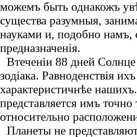
можемъ быть однакожъ ув
существа разумныя, заним
науками и, подобно намъ,
предназначенiя.
Втеченiи 88 дней Солнце
зодiака. Равноденствiя ихъ
характеристичнѣе нашихъ.
представляется имъ точно 
относительно расположени
Планеты не представляют