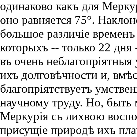
одинаково какъ для Меркурi
оно равняется 75°. Накло
большое различiе временъ
которыхъ -- только 22 дня
въ очень неблагопрiятныя 
ихъ долговѣчности и, вмѣс
благопрiятствуетъ умстве
научному труду. Но, быть 
Меркурiя съ лихвою воспо
присущiе природѣ ихъ пла